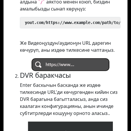
алдына
аяктоо менен коюп, биздин
`/`
амалыбызды сынап көрүңүз:
 yout.com/https://www.example.com/path/to/vide
Же Видеоңуздун/аудионун URL дарегин
көчүрүп, аны издөө тилкесине чаптаңыз.
DVR баракчасы
Enter баскычын басканда же издөө
тилкесинде URL'ди көчүргөндөн кийин сиз
DVR барагына багытталасыз, анда сиз
каалаган конфигурацияны, анын ичинде
субтитрлерди кошууну орното аласыз..