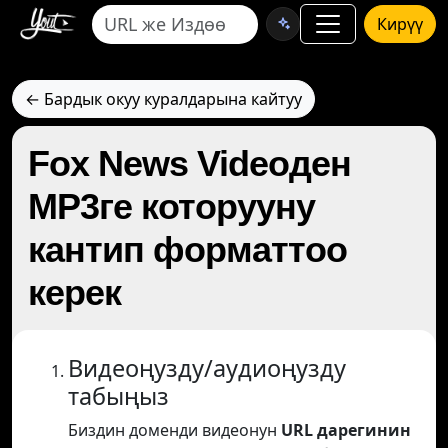
Кирүү
← Бардык окуу куралдарына кайтуу
Fox News Videoден
MP3ге которууну
кантип форматтоо
керек
Видеоңузду/аудиоңузду
табыңыз
Биздин доменди видеонун
URL дарегинин