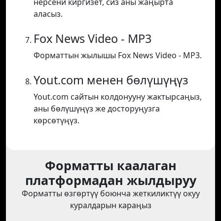
нерсени киргизет, сиз аны жаңырта
аласыз.
Fox News Video - MP3
Форматтын жылышы Fox News Video - MP3.
Yout.com менен бөлүшүңүз
Yout.com сайтын колдонууну жактырсаңыз,
аны бөлүшүңүз же досторуңузга
көрсөтүңүз.
Форматты каалаган
платформадан жылдыруу
Форматты өзгөртүү боюнча жеткиликтүү окуу
куралдарын караңыз