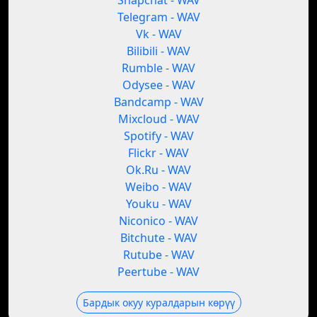
Snapchat - WAV
Telegram - WAV
Vk - WAV
Bilibili - WAV
Rumble - WAV
Odysee - WAV
Bandcamp - WAV
Mixcloud - WAV
Spotify - WAV
Flickr - WAV
Ok.Ru - WAV
Weibo - WAV
Youku - WAV
Niconico - WAV
Bitchute - WAV
Rutube - WAV
Peertube - WAV
Бардык окуу куралдарын көрүү