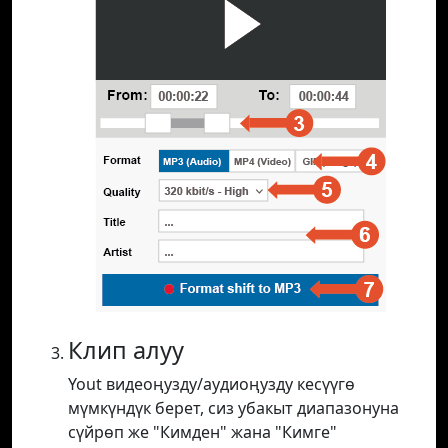
Клип алуу
Yout видеоңузду/аудиоңузду кесүүгө
мүмкүндүк берет, сиз убакыт диапазонуна
сүйрөп же "Кимден" жана "Кимге"