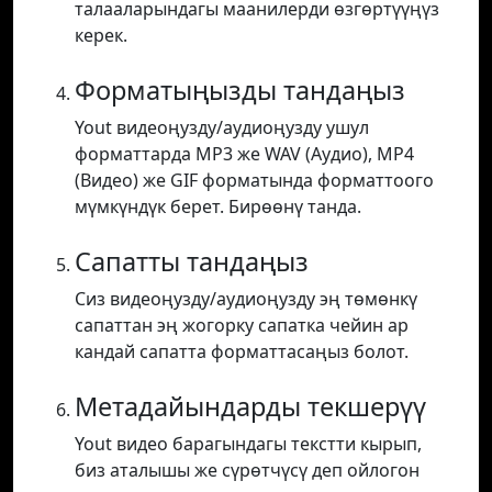
талааларындагы маанилерди өзгөртүүңүз
керек.
Форматыңызды тандаңыз
Yout видеоңузду/аудиоңузду ушул
форматтарда MP3 же WAV (Аудио), MP4
(Видео) же GIF форматында форматтоого
мүмкүндүк берет. Бирөөнү танда.
Сапатты тандаңыз
Сиз видеоңузду/аудиоңузду эң төмөнкү
сапаттан эң жогорку сапатка чейин ар
кандай сапатта форматтасаңыз болот.
Метадайындарды текшерүү
Yout видео барагындагы текстти кырып,
биз аталышы же сүрөтчүсү деп ойлогон