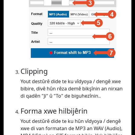
Clipping
Yout destûrê dide te ku vîdyoya / dengê xwe
bibire, divê hûn rêza demê bikşînin an nirxan
di qadên "Ji" û "To" de biguhezînin..
Forma xwe hilbijêrin
Yout destûrê dide te ku hûn vîdyoya / dengê
xwe di van formatan de MP3 an WAV (Audio),