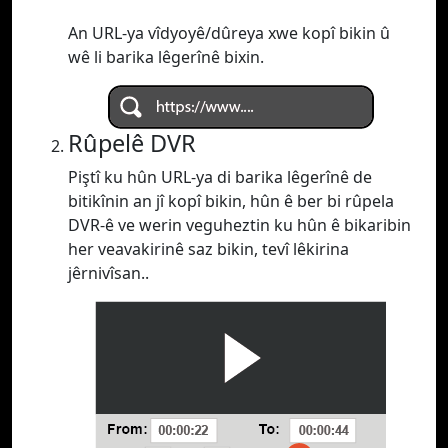
An URL-ya vîdyoyê/dûreya xwe kopî bikin û
wê li barika lêgerînê bixin.
Rûpelê DVR
Piştî ku hûn URL-ya di barika lêgerînê de
bitikînin an jî kopî bikin, hûn ê ber bi rûpela
DVR-ê ve werin veguheztin ku hûn ê bikaribin
her veavakirinê saz bikin, tevî lêkirina
jêrnivîsan..