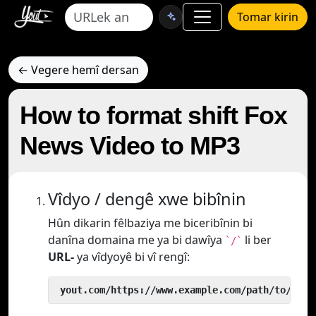
Tomar kirin
← Vegere hemî dersan
How to format shift Fox
News Video to MP3
Vîdyo / dengê xwe bibînin
Hûn dikarin fêlbaziya me biceribînin bi
danîna domaina me ya bi dawîya
li ber
`/`
URL-
ya vîdyoyê bi vî rengî:
 yout.com/https://www.example.com/path/to/vide