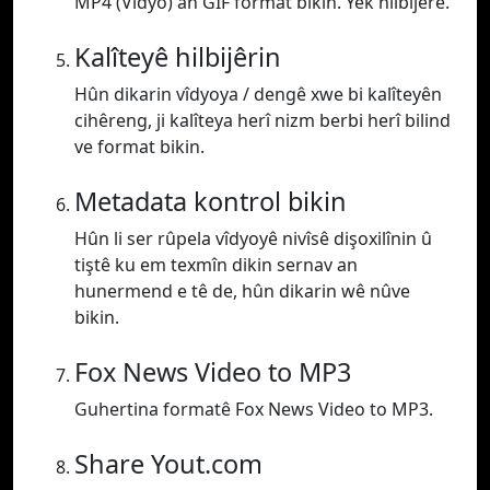
MP4 (Vîdyo) an GIF format bikin. Yek hilbijêre.
Kalîteyê hilbijêrin
Hûn dikarin vîdyoya / dengê xwe bi kalîteyên
cihêreng, ji kalîteya herî nizm berbi herî bilind
ve format bikin.
Metadata kontrol bikin
Hûn li ser rûpela vîdyoyê nivîsê dişoxilînin û
tiştê ku em texmîn dikin sernav an
hunermend e tê de, hûn dikarin wê nûve
bikin.
Fox News Video to MP3
Guhertina formatê Fox News Video to MP3.
Share Yout.com