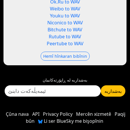
Ok.Ru to WAV
Weibo to WAV
Youku to WAV
Niconico to WAV
Bitchute to WAV
Rutube to WAV
Peertube to WAV
Hemî hînkaran bibînin
بەشداربە لە ڕاپۆرتەکانمان
بەشداربە
Çûna nava
API
Privacy Policy
Mercên xizmetê
Paqij
bûn
Li ser BlueSky me bişopînin