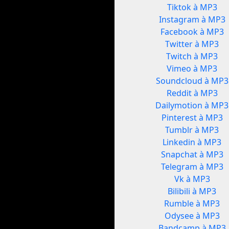
Tiktok à MP3
Instagram à MP3
Facebook à MP3
Twitter à MP3
Twitch à MP3
Vimeo à MP3
Soundcloud à MP3
Reddit à MP3
Dailymotion à MP3
Pinterest à MP3
Tumblr à MP3
Linkedin à MP3
Snapchat à MP3
Telegram à MP3
Vk à MP3
Bilibili à MP3
Rumble à MP3
Odysee à MP3
Bandcamp à MP3