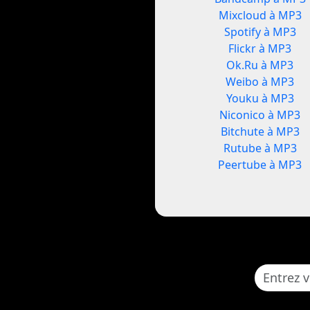
Mixcloud à MP3
Spotify à MP3
Flickr à MP3
Ok.Ru à MP3
Weibo à MP3
Youku à MP3
Niconico à MP3
Bitchute à MP3
Rutube à MP3
Peertube à MP3