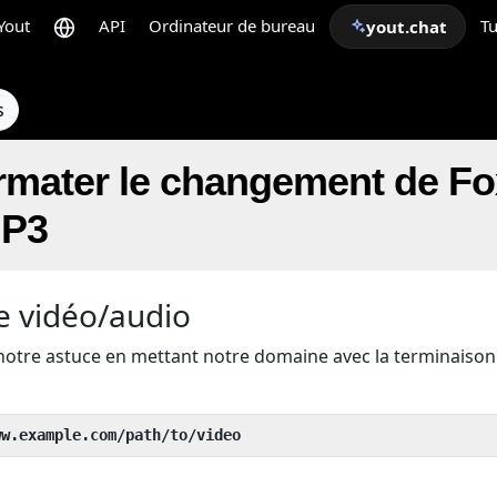
Yout
API
Ordinateur de bureau
Tu
yout.chat
s
mater le changement de F
MP3
e vidéo/audio
notre astuce en mettant notre domaine avec la terminaiso
ww.example.com/path/to/video