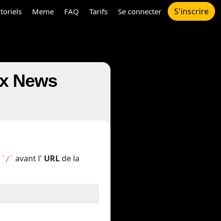
S'inscrire
toriels
Meme
FAQ
Tarifs
Se connecter
ox News
n
avant l'
URL
de la
`/`