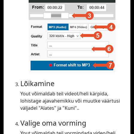
Lõikamine
Yout võimaldab teil videot/heli kärpida,
lohistage ajavahemikku või muutke väärtusi
väljadel "Alates" ja "Kuni"..
Valige oma vorming
Yout võimaldab teil vormindada video/heli