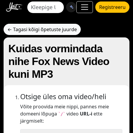
Registreeru
← Tagasi kõigi õpetuste juurde
Kuidas vormindada
nihe Fox News Video
kuni MP3
Otsige üles oma video/heli
Võite proovida meie nippi, pannes meie
domeeni lõpuga
video
URL-i
ette
`/`
järgmiselt: