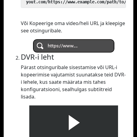
 yout.com/https://www.example.com/path/to/vide
Või Kopeerige oma video/heli URL ja kleepige
see otsinguribale.
DVR-i leht
Pärast otsinguribale sisestamise või URL-i
kopeerimise vajutamist suunatakse teid DVR-
i lehele, kus saate määrata mis tahes
konfiguratsiooni, sealhulgas subtiitreid
lisada.