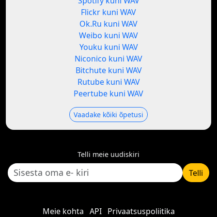
Spotify kuni WAV
Flickr kuni WAV
Ok.Ru kuni WAV
Weibo kuni WAV
Youku kuni WAV
Niconico kuni WAV
Bitchute kuni WAV
Rutube kuni WAV
Peertube kuni WAV
Vaadake kõiki õpetusi
Telli meie uudiskiri
Telli
Meie kohta
API
Privaatsuspoliitika