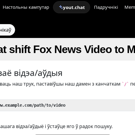
Настольны кампутар
Падручнікі
Mem
yout.chat
нікаў
t shift Fox News Video to 
ваё відэа/аўдыя
аць наш трук, паставіўшы наш дамен з канчаткам
п
`/`
ww.example.com/path/to/video
ашага відэа/аўдыё і ўстаўце яго ў радок пошуку.