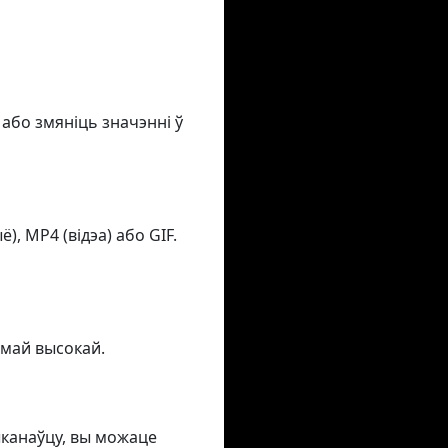
 або змяніць значэнні ў
, MP4 (відэа) або GIF.
амай высокай.
ыканаўцу, вы можаце