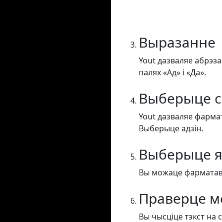
Выразанне
Yout дазваляе абрэза
палях «Ад» і «Да».
Выберыце с
Yout дазваляе фармат
Выберыце адзін.
Выберыце я
Вы можаце фарматавац
Праверце м
Вы чысціце тэкст на 