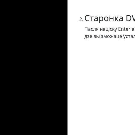
Старонка D
Пасля націску Enter 
дзе вы зможаце ўста