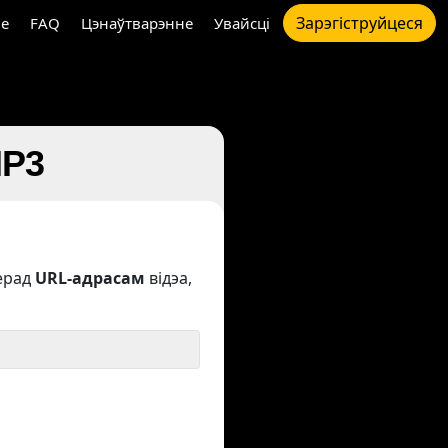
Зарэгіструйцеся
e
FAQ
Цэнаўтварэнне
Увайсці
MP3
ерад
URL-адрасам
відэа,