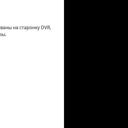
аваны на старонку DVR,
ры.