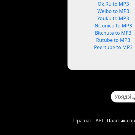
Ok.Ru to MP3
Weibo to MP3
Youku to MP3
Niconico to MP3
Bitchute to MP3
Rutube to MP3
Peertube to MP3
Пра нас
API
Палітыка п