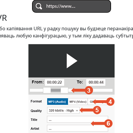
VR
або капіявання URL у радку пошуку вы будзеце перанакір
ляваць любую канфігурацыю, у тым ліку дадаваць субтыт