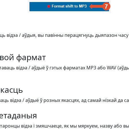
ць відэа / аўдыя, вы павінны перацягнуць дыяпазон часу
вой фармат
аваць відэа / аўдыё ў гэтых фарматах MP3 або WAV (аўдыё)
касць
ь відэа / аўдыё ў розных якасцях, ад самай нізкай да с
етаданыя
старонцы відэа і змяшчаеце, як мы мяркуем, назву або в