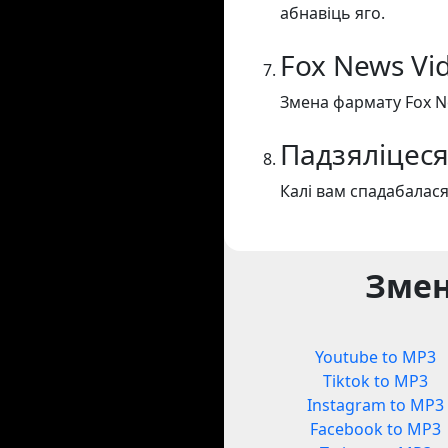
абнавіць яго.
Fox News Vi
Змена фармату Fox N
Падзяліцеся
Калі вам спадабалася
Змен
Youtube to MP3
Tiktok to MP3
Instagram to MP3
Facebook to MP3