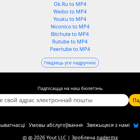
Ok.Ru to MP4
Weibo to MP4
Youku to MP4
Niconico to MP4
Bitchute to MP4
Rutube to MP4
Peertube to MP4
Глядзець усе падручнікі
Падпісацца на наш бюлетэнь
Па
рыватнасці
Умовы абслугоўвання
Звяжыцеся з намі
2026 Yout LLC
| Зроблена
nadermx