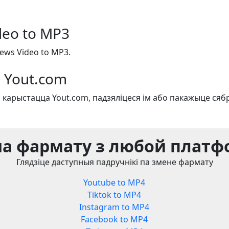
deo to MP3
ews Video to MP3.
 Yout.com
 карыстацца Yout.com, падзяліцеся ім або пакажыце сяб
а фармату з любой плат
Глядзіце даступныя падручнікі па змене фармату
Youtube to MP4
Tiktok to MP4
Instagram to MP4
Facebook to MP4