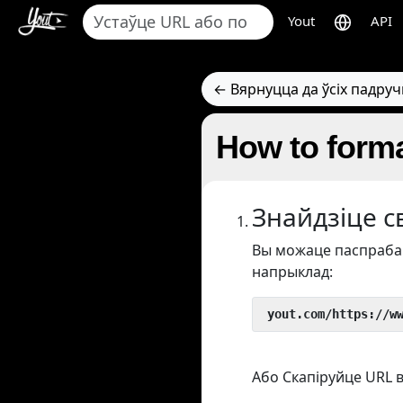
Yout
API
← Вярнуцца да ўсіх падруч
How to forma
Знайдзіце с
Вы можаце паспрабав
напрыклад:
 yout.com/https://w
Або Скапіруйце URL в