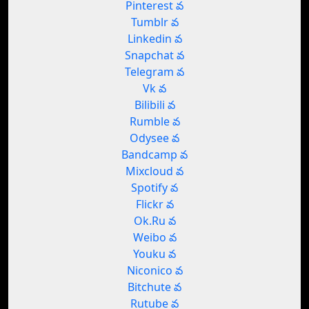
Pinterest వ
Tumblr వ
Linkedin వ
Snapchat వ
Telegram వ
Vk వ
Bilibili వ
Rumble వ
Odysee వ
Bandcamp వ
Mixcloud వ
Spotify వ
Flickr వ
Ok.Ru వ
Weibo వ
Youku వ
Niconico వ
Bitchute వ
Rutube వ