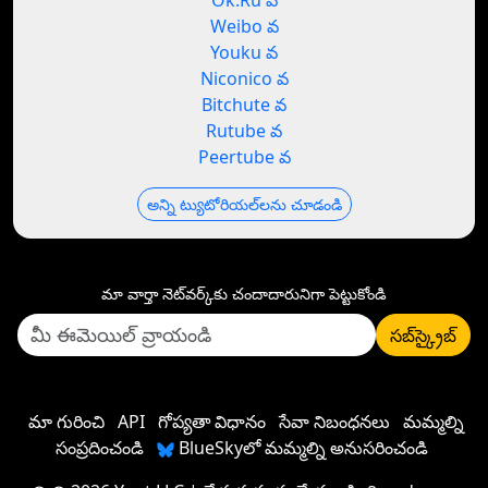
Ok.Ru వ
Weibo వ
Youku వ
Niconico వ
Bitchute వ
Rutube వ
Peertube వ
అన్ని ట్యుటోరియల్‌లను చూడండి
మా వార్తా నెట్‌వర్క్‌కు చందాదారునిగా పెట్టుకోండి
సబ్‌స్క్రైబ్
మా గురించి
API
గోప్యతా విధానం
సేవా నిబంధనలు
మమ్మల్ని
సంప్రదించండి
BlueSkyలో మమ్మల్ని అనుసరించండి