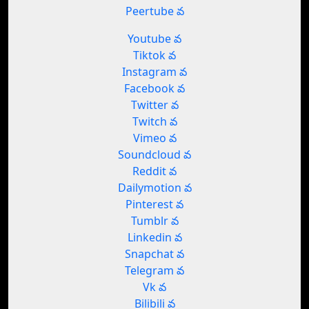
Peertube వ
Youtube వ
Tiktok వ
Instagram వ
Facebook వ
Twitter వ
Twitch వ
Vimeo వ
Soundcloud వ
Reddit వ
Dailymotion వ
Pinterest వ
Tumblr వ
Linkedin వ
Snapchat వ
Telegram వ
Vk వ
Bilibili వ