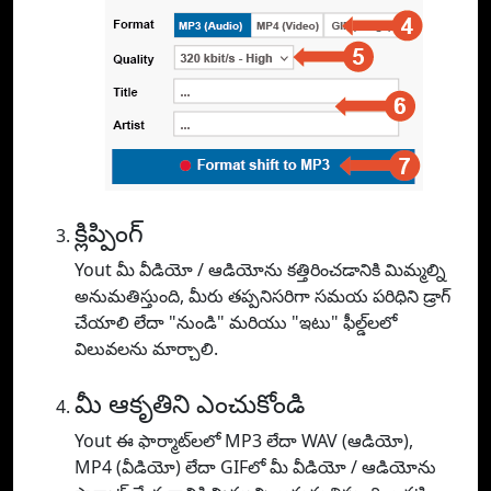
క్లిప్పింగ్
Yout మీ వీడియో / ఆడియోను కత్తిరించడానికి మిమ్మల్ని
అనుమతిస్తుంది, మీరు తప్పనిసరిగా సమయ పరిధిని డ్రాగ్
చేయాలి లేదా "నుండి" మరియు "ఇటు" ఫీల్డ్‌లలో
విలువలను మార్చాలి.
మీ ఆకృతిని ఎంచుకోండి
Yout ఈ ఫార్మాట్‌లలో MP3 లేదా WAV (ఆడియో),
MP4 (వీడియో) లేదా GIFలో మీ వీడియో / ఆడియోను