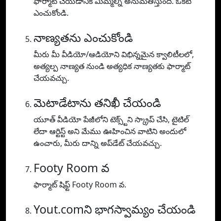
ఫార్మాట్ చేయడానికి మిమ్మల్ని అనుమతిస్తుంది. ఒకటి
ఎంచుకోండి.
నాణ్యతను ఎంచుకోండి
మీరు మీ వీడియో/ఆడియోని విభిన్నమైన క్వాలిటీలలో,
అత్యల్ప నాణ్యత నుండి అత్యధిక నాణ్యతకు ఫార్మాట్
చేయవచ్చు.
మెటాడేటాను తనిఖీ చేయండి
యూత్ వీడియో పేజీలోని టెక్స్ట్‌ని స్క్రాప్ చేసి, టైటిల్
లేదా ఆర్టిస్ట్ అని మేము ఊహించిన వాటిని అందులో
ఉంచారు, మీరు దాన్ని అప్‌డేట్ చేయవచ్చు.
Footy Room వ
ఫార్మాట్ షిఫ్ట్ Footy Room వ.
Yout.comని భాగస్వామ్యం చేయండి