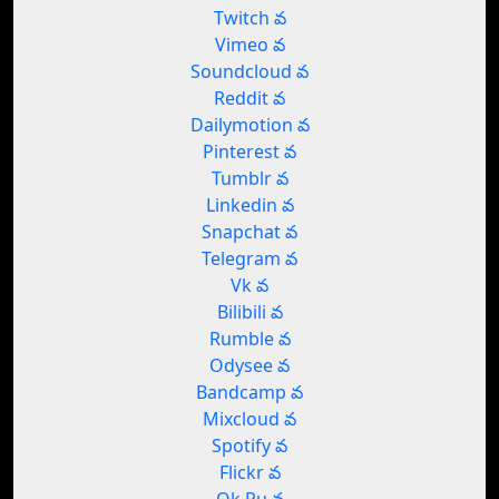
Twitch వ
Vimeo వ
Soundcloud వ
Reddit వ
Dailymotion వ
Pinterest వ
Tumblr వ
Linkedin వ
Snapchat వ
Telegram వ
Vk వ
Bilibili వ
Rumble వ
Odysee వ
Bandcamp వ
Mixcloud వ
Spotify వ
Flickr వ