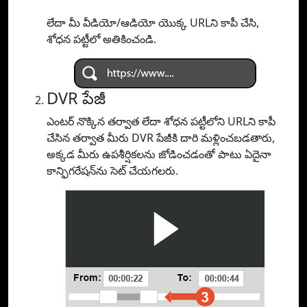
లేదా మీ వీడియో/ఆడియో యొక్క URLని కాపీ చేసి,
శోధన పట్టీలో అతికించండి.
DVR పేజీ
ఎంటర్ నొక్కిన తర్వాత లేదా శోధన పట్టీలోని URLని కాపీ
చేసిన తర్వాత మీరు DVR పేజీకి దారి మళ్లించబడతారు,
అక్కడ మీరు ఉపశీర్షికలను జోడించడంతో పాటు ఏదైనా
కాన్ఫిగరేషన్‌ను సెట్ చేయగలరు.