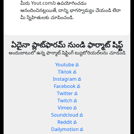
మీరు Yout.comని ఉపయోగించడం
ఆనందించినట్లయితే, దాన్ని భాగస్వామ్యం చేయండి లేదా
మీ స్నేహితులకు చూపించండి.
ఏదైనా ప్లాట్‌ఫారమ్ నుండి ఫార్మాట్ షిఫ్ట్
అందుబాటులో ఉన్న ఫార్మాట్ షిఫ్టింగ్ ట్యుటోరియల్‌లను చూడండి
Youtube వ
Tiktok వ
Instagram వ
Facebook వ
Twitter వ
Twitch వ
Vimeo వ
Soundcloud వ
Reddit వ
Dailymotion వ