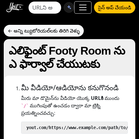
సైన్ అప్ చేయండి
← అన్ని ట్యుటోరియల్‌లకు తిరిగి వెళ్ళు
ఎలిఫైంట్ Footy Room ను
ఎ ఫార్వాల్ చేయుటకు
మీ వీడియో/ఆడియోను కనుగొనండి
మీరు మా డొమైన్‌ను వీడియో యొక్క
URLకి
ముందు
ముగింపుతో ఉంచడం ద్వారా మా ట్రిక్ని
`/`
ప్రయత్నించవచ్చు:
 yout.com/https://www.example.com/path/to/vide