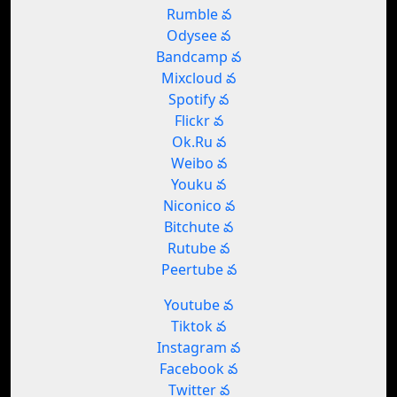
Rumble వ
Odysee వ
Bandcamp వ
Mixcloud వ
Spotify వ
Flickr వ
Ok.Ru వ
Weibo వ
Youku వ
Niconico వ
Bitchute వ
Rutube వ
Peertube వ
Youtube వ
Tiktok వ
Instagram వ
Facebook వ
Twitter వ