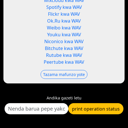
Mixcloud kwa WAV
Spotify kwa WAV
Flickr kwa WAV
Ok.Ru kwa WAV
Weibo kwa WAV
Youku kwa WAV
Niconico kwa WAV
Bitchute kwa WAV
Rutube kwa WAV
Peertube kwa WAV
Tazama mafunzo yote
Andika gazeti letu
print operation status