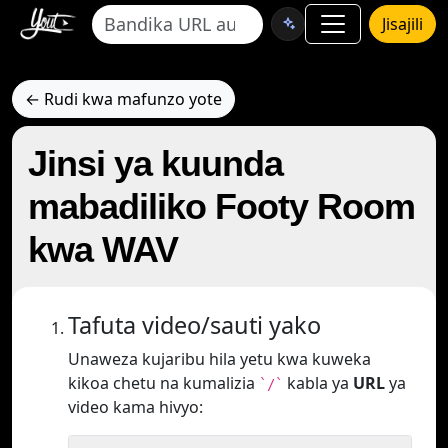
Jisajili
← Rudi kwa mafunzo yote
Jinsi ya kuunda
mabadiliko Footy Room
kwa WAV
Tafuta video/sauti yako
Unaweza kujaribu hila yetu kwa kuweka
kikoa chetu na kumalizia
kabla ya
URL
ya
`/`
video kama hivyo: