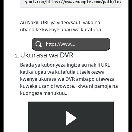
 yout.com/https://www.example.com/path/to/vide
Au Nakili URL ya video/sauti yako na
ubandike kwenye upau wa kutafutia.
Ukurasa wa DVR
Baada ya kubonyeza ingiza au nakili URL
katika upau wa kutafutia utaelekezwa
kwenye ukurasa wa DVR ambapo utaweza
kuweka usanidi wowote, ikiwa ni pamoja na
kuongeza manukuu..