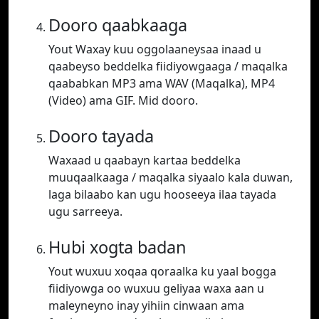
Dooro qaabkaaga
Yout Waxay kuu oggolaaneysaa inaad u
qaabeyso beddelka fiidiyowgaaga / maqalka
qaababkan MP3 ama WAV (Maqalka), MP4
(Video) ama GIF. Mid dooro.
Dooro tayada
Waxaad u qaabayn kartaa beddelka
muuqaalkaaga / maqalka siyaalo kala duwan,
laga bilaabo kan ugu hooseeya ilaa tayada
ugu sarreeya.
Hubi xogta badan
Yout wuxuu xoqaa qoraalka ku yaal bogga
fiidiyowga oo wuxuu geliyaa waxa aan u
maleyneyno inay yihiin cinwaan ama