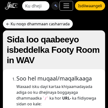
Isdiiwaangeli
← Ku noqo dhammaan casharrada
Sida loo qaabeeyo
isbeddelka Footy Room
in WAV
Soo hel muqaal/maqalkaaga
Waxaad isku dayi kartaa khiyaamadayada
adiga oo ku dhejinaya boggayaga
dhammaadka
ka hor
URL-
ka fiidiyowga
`/`
sidan oo kale: