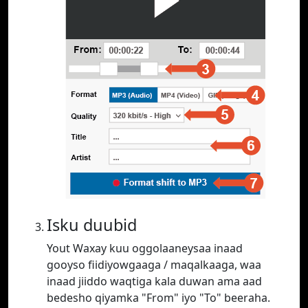
Isku duubid
Yout Waxay kuu oggolaaneysaa inaad
gooyso fiidiyowgaaga / maqalkaaga, waa
inaad jiiddo waqtiga kala duwan ama aad
bedesho qiyamka "From" iyo "To" beeraha.