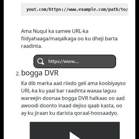
 yout.com/https://www.example.com/path/to/vide
Ama Nuqul ka samee URL-ka
fiidyahaaga/maqalkaga oo ku dheji barta
raadinta.
bogga DVR
Ka dib marka aad riixdo geli ama koobiyayso
URL-ka ku yaal bar raadinta waxaa laguu
wareejin doonaa bogga DVR halkaas oo aad
awoodi doonto inaad dejiso qaab kasta, oo
ay ku jiraan ku darista qoraal-hoosaadyo.