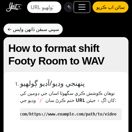
سائن اپ ڪريو
← سڀني سبقن ڏانهن واپس
How to format shift
Footy Room to WAV
پنھنجي وڊيو/آڊيو ڳولھيو
توھان ڪوشش ڪري سگھوٿا اسان جي ڊومين کي
کان اڳ ۾ جيئن:
URL
وڊيو جي
ختم ڪرڻ سان
`/`
 yout.com/https://www.example.com/path/to/video