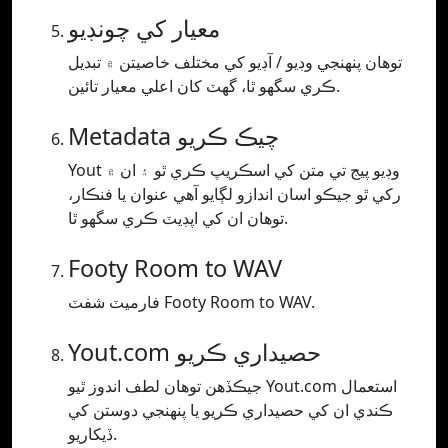
معيار کي چونڊيو
توھان پنھنجي وڊيو / آڊيو کي مختلف خاصيتن ۾ تبديل
ڪري سگھو ٿا، گھٽ کان اعلي معيار تائين.
Metadata چيڪ ڪريو
Yout وڊيو پيج تي متن کي اسڪريپ ڪري ٿو ۽ ان ۾
رکي ٿو جيڪو اسان اندازو لڳايو آهي عنوان يا فنڪار،
توهان ان کي اپڊيٽ ڪري سگهو ٿا.
Footy Room to WAV
فارميٽ شفٽ Footy Room to WAV.
Yout.com حصيداري ڪريو
جيڪڏھن توھان لطف اندوز ٿيو Yout.com استعمال
ڪندي ان کي حصيداري ڪريو يا پنھنجي دوستن کي
ڏيکاريو.