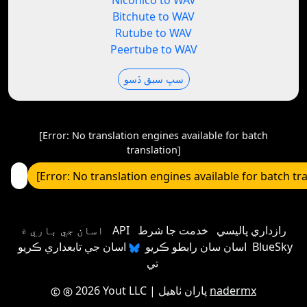
Niconico to WAV
Bitchute to WAV
Rutube to WAV
Peertube to WAV
سڀ سبق ڏسو
[Error: No translation engines available for batch
translation]
[Error: No translation engines available for batch tr
رازداري پاليسي
خدمت جا شرط
API
اسان جي باري ۾
اسان سان رابطو ڪريو
اسان جي تابعداري ڪريو BlueSky
تي
nadermx
| پاران ٺاهيل
2026 Yout LLC