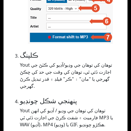
ڪلپنگ
Yout توهان کي توهان جي وڊيو/آڊيو کي ڪٽڻ جي
اجازت ڏئي ٿي، توهان کي وقت جي حد کي ڇڪڻ
گهرجي يا "مان" ۽ "ڪر" فيلڊ ۾ قدر تبديل ڪرڻ
گهرجي.
پنھنجي شڪل چونڊيو
Yout توهان کي توهان جي وڊيو / آڊيو کي انهن
فارميٽ ۾ شفٽ ڪرڻ جي اجازت ڏئي ٿي MP3 يا
WAV (آڊيو)، MP4 (وڊيو) يا GIF. ھڪڙو چونڊيو.