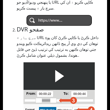
يا پنھنجي وڊيو/آڊيو جو URL ڪاپي ڪريو ۽ ان کي
سرچ بار ۾ پيسٽ ڪريو.
DVR صفحو
سرچ بار ۾ URL داخل ڪرڻ يا ڪاپي ڪرڻ کان پوءِ
توهان کي ڊي وي آر پيج ڏانهن ريڊائريڪٽ ڪيو ويندو
جتي توهان ڪنهن به ترتيب کي ترتيب ڏيڻ جي قابل
هوندا، بشمول ذيلي عنوان شامل ڪرڻ..