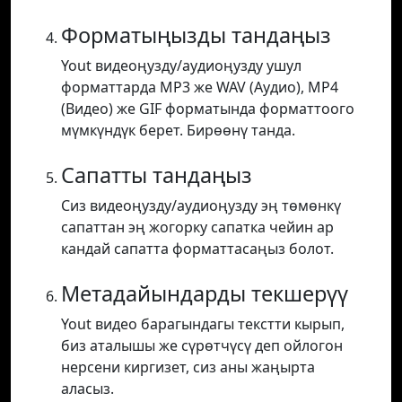
Форматыңызды тандаңыз
Yout видеоңузду/аудиоңузду ушул
форматтарда MP3 же WAV (Аудио), MP4
(Видео) же GIF форматында форматтоого
мүмкүндүк берет. Бирөөнү танда.
Сапатты тандаңыз
Сиз видеоңузду/аудиоңузду эң төмөнкү
сапаттан эң жогорку сапатка чейин ар
кандай сапатта форматтасаңыз болот.
Метадайындарды текшерүү
Yout видео барагындагы текстти кырып,
биз аталышы же сүрөтчүсү деп ойлогон
нерсени киргизет, сиз аны жаңырта
аласыз.