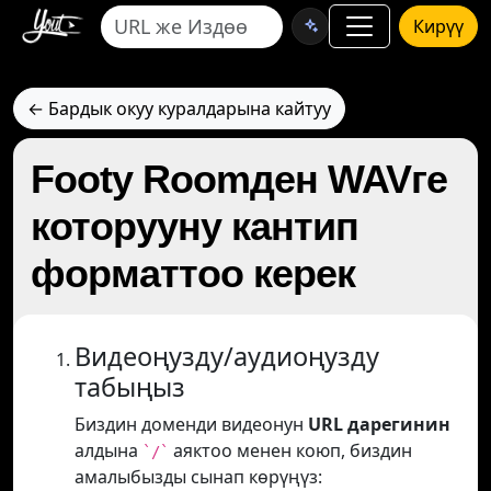
Кирүү
← Бардык окуу куралдарына кайтуу
Footy Roomден WAVге
которууну кантип
форматтоо керек
Видеоңузду/аудиоңузду
табыңыз
Биздин доменди видеонун
URL дарегинин
алдына
аяктоо менен коюп, биздин
`/`
амалыбызды сынап көрүңүз: