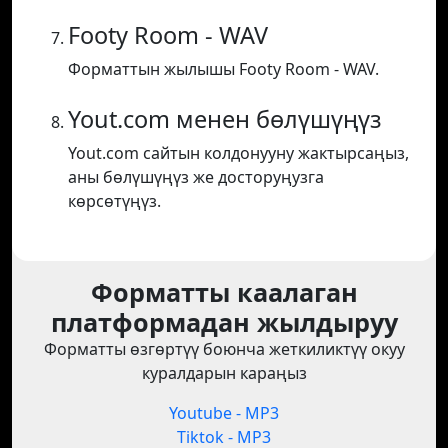
Footy Room - WAV
Форматтын жылышы Footy Room - WAV.
Yout.com менен бөлүшүңүз
Yout.com сайтын колдонууну жактырсаңыз,
аны бөлүшүңүз же досторуңузга
көрсөтүңүз.
Форматты каалаган
платформадан жылдыруу
Форматты өзгөртүү боюнча жеткиликтүү окуу
куралдарын караңыз
Youtube - MP3
Tiktok - MP3