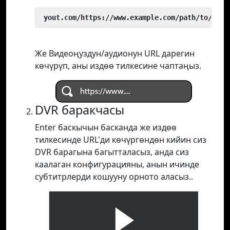
 yout.com/https://www.example.com/path/to/vide
Же Видеоңуздун/аудионун URL дарегин
көчүрүп, аны издөө тилкесине чаптаңыз.
DVR баракчасы
Enter баскычын басканда же издөө
тилкесинде URL'ди көчүргөндөн кийин сиз
DVR барагына багытталасыз, анда сиз
каалаган конфигурацияны, анын ичинде
субтитрлерди кошууну орното аласыз..