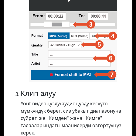
Клип алуу
Yout видеоңузду/аудиоңузду кесүүгө
мүмкүндүк берет, сиз убакыт диапазонуна
сүйрөп же "Кимден" жана "Кимге"
талааларындагы маанилерди өзгөртүүңүз
керек.