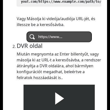
 yout.com/https://www.example.com/path/to/vide
Vagy Másolja ki videója/audiója URL-jét, és
illessze be a keresősávba.
DVR oldal
Miután megnyomta az Enter billentyűt, vagy
másolja ki az URL-t a keresősávba, a rendszer
átirányítja a DVR oldalára, ahol bármilyen
konfigurációt megadhat, beleértve a
feliratok hozzáadását is..