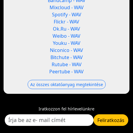
Bandcamp - WAV
Mixcloud - WAV
Spotify - WAV
Flickr - WAV
Ok.Ru - WAV
Weibo - WAV
Youku - WAV
Niconico - WAV
Bitchute - WAV
Rutube - WAV
Peertube - WAV
Az összes oktatóanyag megtekintése
Iratkozzon fel hírlevelünkre
Feliratkozás