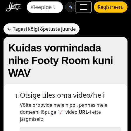
Registreeru
← Tagasi kõigi õpetuste juurde
Kuidas vormindada
nihe Footy Room kuni
WAV
Otsige üles oma video/heli
Võite proovida meie nippi, pannes meie
domeeni lõpuga
video
URL-i
ette
`/`
järgmiselt: