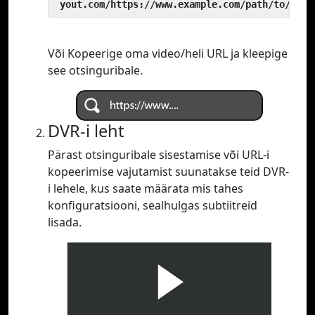
 yout.com/https://www.example.com/path/to/vide
Või Kopeerige oma video/heli URL ja kleepige
see otsinguribale.
DVR-i leht
Pärast otsinguribale sisestamise või URL-i
kopeerimise vajutamist suunatakse teid DVR-
i lehele, kus saate määrata mis tahes
konfiguratsiooni, sealhulgas subtiitreid
lisada.