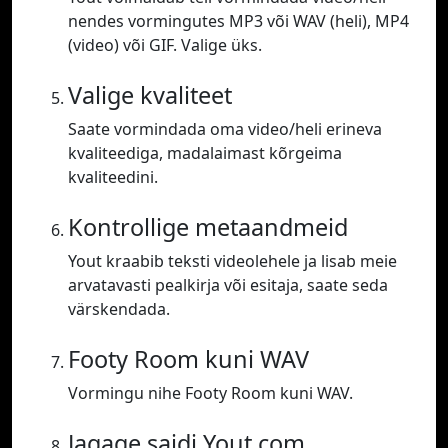
nendes vormingutes MP3 või WAV (heli), MP4
(video) või GIF. Valige üks.
Valige kvaliteet
Saate vormindada oma video/heli erineva
kvaliteediga, madalaimast kõrgeima
kvaliteedini.
Kontrollige metaandmeid
Yout kraabib teksti videolehele ja lisab meie
arvatavasti pealkirja või esitaja, saate seda
värskendada.
Footy Room kuni WAV
Vormingu nihe Footy Room kuni WAV.
Jagage saidi Yout.com