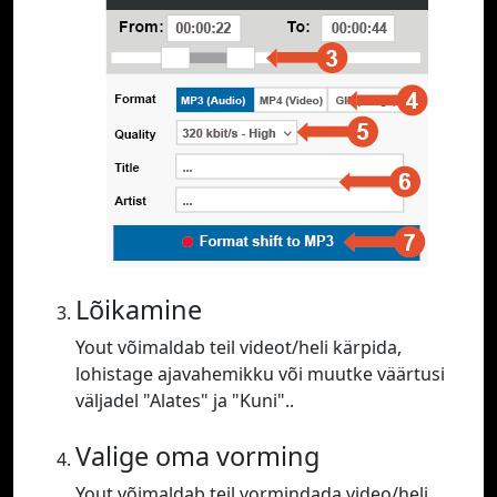
Lõikamine
Yout võimaldab teil videot/heli kärpida,
lohistage ajavahemikku või muutke väärtusi
väljadel "Alates" ja "Kuni"..
Valige oma vorming
Yout võimaldab teil vormindada video/heli