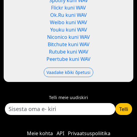
Spotify kuni WAV
Flickr kuni WAV
Ok.Ru kuni WAV
Weibo kuni WAV
Youku kuni WAV
Niconico kuni WAV
Bitchute kuni WAV
Rutube kuni WAV
Peertube kuni WAV
Vaadake kõiki õpetusi
Telli meie uudiskiri
Telli
Meie kohta
API
Privaatsuspoliitika