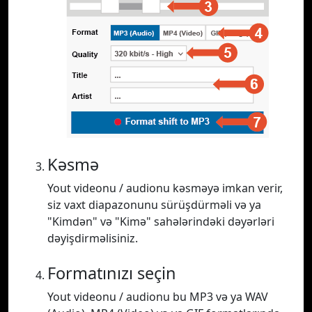
Kəsmə
Yout videonu / audionu kəsməyə imkan verir,
siz vaxt diapazonunu sürüşdürməli və ya
"Kimdən" və "Kimə" sahələrindəki dəyərləri
dəyişdirməlisiniz.
Formatınızı seçin
Yout videonu / audionu bu MP3 və ya WAV