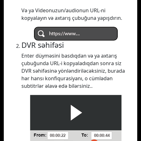
Və ya Videonuzun/audionun URL-ni
kopyalayın və axtarış çubuğuna yapışdırın.
DVR səhifəsi
Enter düyməsini basdıqdan və ya axtarış
çubuğunda URL-i kopyaladıqdan sonra siz
DVR səhifəsinə yönləndiriləcəksiniz, burada
hər hansı konfiqurasiyanı, o cümlədən
subtitrlər əlavə edə bilərsiniz..