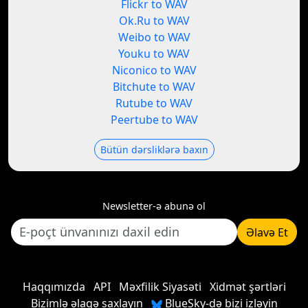
Flickr to WAV
Ok.Ru to WAV
Weibo to WAV
Youku to WAV
Niconico to WAV
Bitchute to WAV
Rutube to WAV
Peertube to WAV
Bütün dərsliklərə baxın
Newsletter-ə abunə ol
Əlavə Et
Haqqımızda
API
Məxfilik Siyasəti
Xidmət şərtləri
Bizimlə əlaqə saxlayın
BlueSky-də bizi izləyin