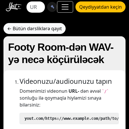
Qeydiyyatdan keçin
← Bütün dərsliklərə qayıt
Footy Room-dən WAV-
yə necə köçürüləcək
Videonuzu/audiounuzu tapın
Domenimizi videonun
URL-
dən əvvəl
`/`
sonluğu ilə qoymaqla hiyləmizi sınaya
bilərsiniz:
 yout.com/https://www.example.com/path/to/vide