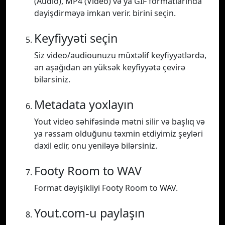
(Audio), MP4 (Video) və ya GIF formatlarında
dəyişdirməyə imkan verir. birini seçin.
Keyfiyyəti seçin
Siz video/audiounuzu müxtəlif keyfiyyətlərdə,
ən aşağıdan ən yüksək keyfiyyətə çevirə
bilərsiniz.
Metadata yoxlayın
Yout video səhifəsində mətni silir və başlıq və
ya rəssam olduğunu təxmin etdiyimiz şeyləri
daxil edir, onu yeniləyə bilərsiniz.
Footy Room to WAV
Format dəyişikliyi Footy Room to WAV.
Yout.com-u paylaşın