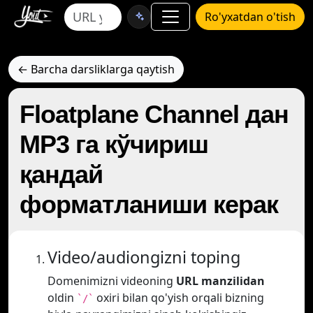
Ro'yxatdan o'tish
← Barcha darsliklarga qaytish
Floatplane Channel дан
MP3 га кўчириш
қандай
форматланиши керак
Video/audiongizni toping
Domenimizni videoning
URL manzilidan
oldin
oxiri bilan qo'yish orqali bizning
`/`