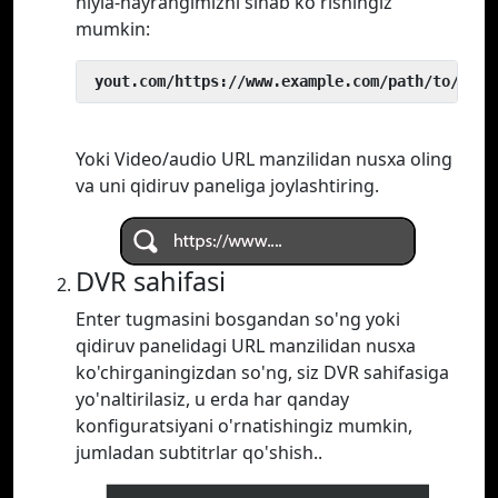
hiyla-nayrangimizni sinab ko'rishingiz
mumkin:
 yout.com/https://www.example.com/path/to/vide
Yoki Video/audio URL manzilidan nusxa oling
va uni qidiruv paneliga joylashtiring.
DVR sahifasi
Enter tugmasini bosgandan so'ng yoki
qidiruv panelidagi URL manzilidan nusxa
ko'chirganingizdan so'ng, siz DVR sahifasiga
yo'naltirilasiz, u erda har qanday
konfiguratsiyani o'rnatishingiz mumkin,
jumladan subtitrlar qo'shish..