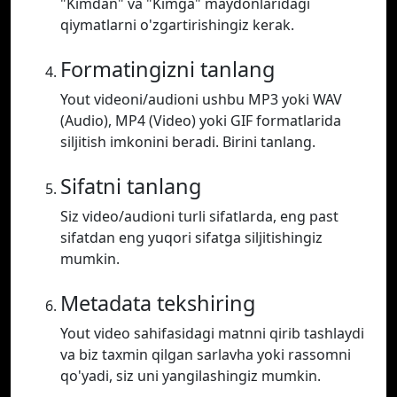
"Kimdan" va "Kimga" maydonlaridagi
qiymatlarni o'zgartirishingiz kerak.
Formatingizni tanlang
Yout videoni/audioni ushbu MP3 yoki WAV
(Audio), MP4 (Video) yoki GIF formatlarida
siljitish imkonini beradi. Birini tanlang.
Sifatni tanlang
Siz video/audioni turli sifatlarda, eng past
sifatdan eng yuqori sifatga siljitishingiz
mumkin.
Metadata tekshiring
Yout video sahifasidagi matnni qirib tashlaydi
va biz taxmin qilgan sarlavha yoki rassomni
qo'yadi, siz uni yangilashingiz mumkin.