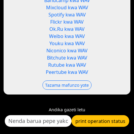
Bandcamp kwa WAV
Mixcloud kwa WAV
Spotify kwa WAV
Flickr kwa WAV
Ok.Ru kwa WAV
Weibo kwa WAV
Youku kwa WAV
Niconico kwa WAV
Bitchute kwa WAV
Rutube kwa WAV
Peertube kwa WAV
Tazama mafunzo yote
Andika gazeti letu
print operation status