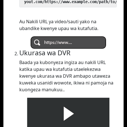
 yout.com/https://www.example.com/path/to/vide
Au Nakili URL ya video/sauti yako na
ubandike kwenye upau wa kutafutia.
Ukurasa wa DVR
Baada ya kubonyeza ingiza au nakili URL
katika upau wa kutafutia utaelekezwa
kwenye ukurasa wa DVR ambapo utaweza
kuweka usanidi wowote, ikiwa ni pamoja na
kuongeza manukuu..