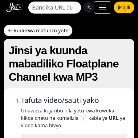
Jisajili
← Rudi kwa mafunzo yote
Jinsi ya kuunda
mabadiliko Floatplane
Channel kwa MP3
Tafuta video/sauti yako
Unaweza kujaribu hila yetu kwa kuweka
kikoa chetu na kumalizia
kabla ya
URL
ya
`/`
video kama hivyo: