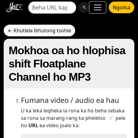
Ngolisa
← Khutlela lithutong tsohle
Mokhoa oa ho hlophisa
shift Floatplane
Channel ho MP3
Fumana video / audio ea hau
U ka leka leqheka la rona ka ho beha sebaka
sa rona sa marang-rang ka pheletso
pele
`/`
ho
URL
ea video joalo ka: