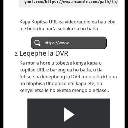
 yout.com/https://www.example.com/path/to/vide
Kapa Kopitsa URL ea video/audio ea hau ebe
u e beha ka har'a sebaka sa ho batla.
Leqephe la DVR
Ka mor'a hore u tobetse kenya kapa u
kopitse URL e bareng ea ho batla, u tla
fetisetsoa leqepheng la DVR moo u tla khona
ho hlophisa tlhophiso efe kapa efe, ho
kenyelletsa le ho eketsa mengolo e tlase..