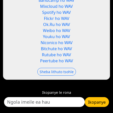
Bandcamp ho WAV
Mixcloud ho WAV
Spotify ho WAV
Flickr ho WAV
Ok.Ru ho WAV
Weibo ho WAV
Youku ho WAV
Niconico ho WAV
Bitchute ho WAV
Rutube ho WAV
Peertube ho WAV
Sheba lithuto tsohle
Ikopanye le rona
Ikopanye