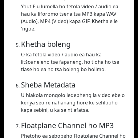
Yout E u lumella ho fetola video / audio ea
hau ka liforomo tsena tsa MP3 kapa WAV
(Audio), MP4 (Video) kapa GIF. Khetha e le
'ngoe.
Khetha boleng
O ka fetola video / audio ea hau ka
litšoaneleho tse fapaneng, ho tloha ho tse
tlase ho ea ho tsa boleng bo holimo.
Sheba Metadata
U hlakola mongolo leqepheng la video ebe o
kenya seo re nahanang hore ke sehlooho
kapa sebini, u ka se ntlafatsa.
Floatplane Channel ho MP3
Phetoho ea sebopeho Floatplane Channel ho