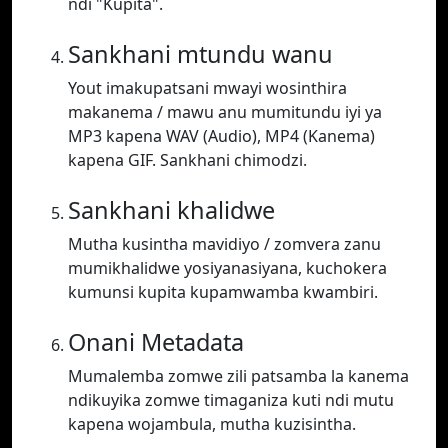
ndi "Kupita".
Sankhani mtundu wanu
Yout imakupatsani mwayi wosinthira
makanema / mawu anu mumitundu iyi ya
MP3 kapena WAV (Audio), MP4 (Kanema)
kapena GIF. Sankhani chimodzi.
Sankhani khalidwe
Mutha kusintha mavidiyo / zomvera zanu
mumikhalidwe yosiyanasiyana, kuchokera
kumunsi kupita kupamwamba kwambiri.
Onani Metadata
Mumalemba zomwe zili patsamba la kanema
ndikuyika zomwe timaganiza kuti ndi mutu
kapena wojambula, mutha kuzisintha.