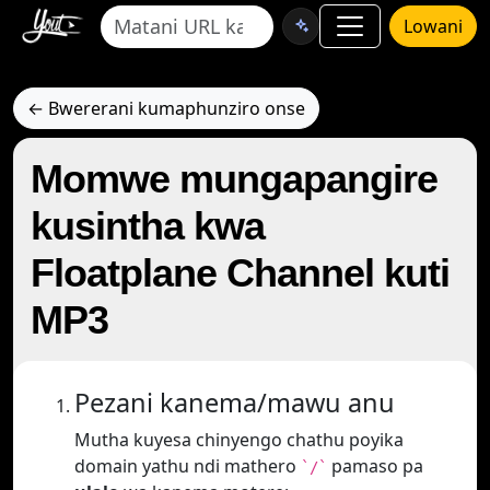
Lowani
← Bwererani kumaphunziro onse
Momwe mungapangire
kusintha kwa
Floatplane Channel kuti
MP3
Pezani kanema/mawu anu
Mutha kuyesa chinyengo chathu poyika
domain yathu ndi mathero
pamaso pa
`/`