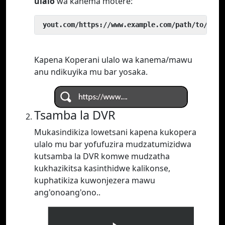
ulalo
wa kanema motere:
 yout.com/https://www.example.com/path/to/vide
Kapena Koperani ulalo wa kanema/mawu
anu ndikuyika mu bar yosaka.
Tsamba la DVR
Mukasindikiza lowetsani kapena kukopera
ulalo mu bar yofufuzira mudzatumizidwa
kutsamba la DVR komwe mudzatha
kukhazikitsa kasinthidwe kalikonse,
kuphatikiza kuwonjezera mawu
ang'onoang'ono..