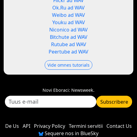
Flickr ad WAV
Ok.Ru ad WAV
Weibo ad WAV
Youku ad WAV
Niconico ad WAV
Bitchute ad WAV
Rutube ad WAV
Peertube ad WAV
Vide omnes tutorials
Novi Eboraci: Newsweek.
Subscribere
De Us
API
Privacy Policy
Termini servitii
Contact Us
Sequere nos in BlueSky