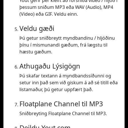
Yout gerir þér kleift að forsníða vídeó / hljóð í
þessum sniðum MP3 eða WAV (Audio), MP4
(Video) eða GIF. Veldu einn.
Veldu gæði
Þú getur sniðbreytt myndbandinu / hljóðinu
þínu í mismunandi gæðum, frá lægstu til
hæstu gæðum.
Athugaðu Lýsigögn
Þú skafar textann á myndbandssíðunni og
setur inn það sem við giskum á að sé titill eða
listamaður, þú getur uppfært það.
Floatplane Channel til MP3
Sniðbreyting Floatplane Channel til MP3.
Deildu Yout.com