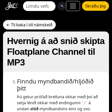
Skráðu þig
← Til baka í öll námskeið
Hvernig á að snið skipta
Floatplane Channel til
MP3
Finndu myndbandið/hljóðið
þitt
Þú getur prófað brelluna okkar með því að
setja lénið okkar með endingunni
á
`/`
undan
slóð
myndbandsins eins og svo: