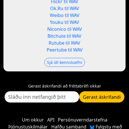
Flickr til WAV
Ok.Ru til WAV
Weibo til WAV
Youku til WAV
Niconico til WAV
Bitchute til WAV
Rutube til WAV
Peertube til WAV
Sjá öll kennsluefni
Gerast áskrifandi að fréttabréfi okkar
Gerast áskrifandi
Um okkur
API
Persónuverndarstefna
Þjónustuskilmálar
Hafðu samband
Fylgstu með