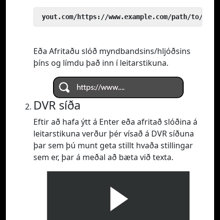
 yout.com/https://www.example.com/path/to/vide
Eða Afritaðu slóð myndbandsins/hljóðsins
þíns og límdu það inn í leitarstikuna.
DVR síða
Eftir að hafa ýtt á Enter eða afritað slóðina á
leitarstikuna verður þér vísað á DVR síðuna
þar sem þú munt geta stillt hvaða stillingar
sem er, þar á meðal að bæta við texta.