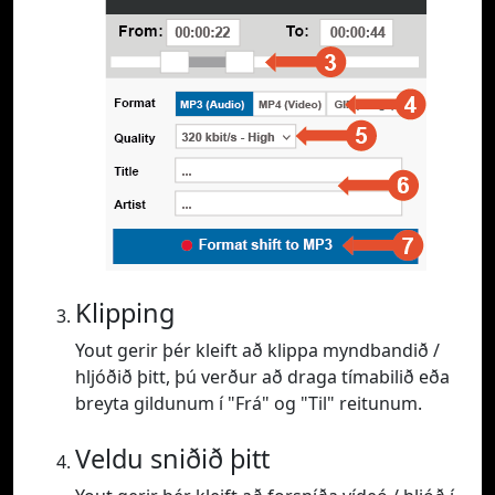
Klipping
Yout gerir þér kleift að klippa myndbandið /
hljóðið þitt, þú verður að draga tímabilið eða
breyta gildunum í "Frá" og "Til" reitunum.
Veldu sniðið þitt