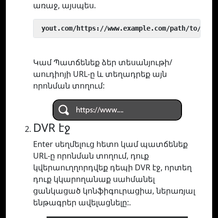
առաջ, այսպես.
 yout.com/https://www.example.com/path/to/vide
Կամ Պատճենեք ձեր տեսանյութի/
աուդիոյի URL-ը և տեղադրեք այն
որոնման տողում:
DVR էջ
Enter սեղմելուց հետո կամ պատճենեք
URL-ը որոնման տողում, դուք
կվերաուղղորդվեք դեպի DVR էջ, որտեղ
դուք կկարողանաք սահմանել
ցանկացած կոնֆիգուրացիա, ներառյալ
ենթագրեր ավելացնելը:.