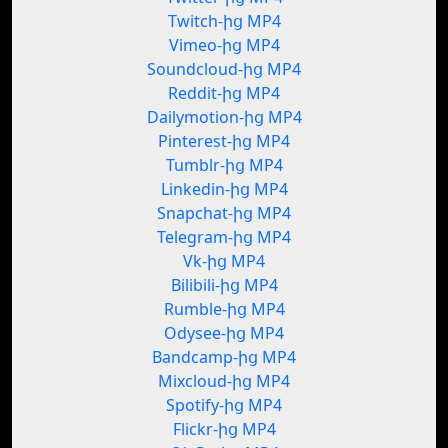
Twitch-ից MP4
Vimeo-ից MP4
Soundcloud-ից MP4
Reddit-ից MP4
Dailymotion-ից MP4
Pinterest-ից MP4
Tumblr-ից MP4
Linkedin-ից MP4
Snapchat-ից MP4
Telegram-ից MP4
Vk-ից MP4
Bilibili-ից MP4
Rumble-ից MP4
Odysee-ից MP4
Bandcamp-ից MP4
Mixcloud-ից MP4
Spotify-ից MP4
Flickr-ից MP4