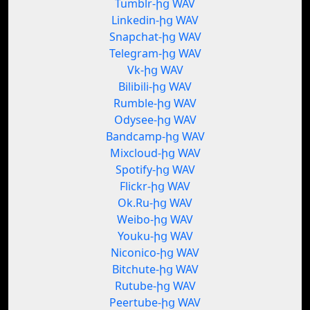
Tumblr-ից WAV
Linkedin-ից WAV
Snapchat-ից WAV
Telegram-ից WAV
Vk-ից WAV
Bilibili-ից WAV
Rumble-ից WAV
Odysee-ից WAV
Bandcamp-ից WAV
Mixcloud-ից WAV
Spotify-ից WAV
Flickr-ից WAV
Ok.Ru-ից WAV
Weibo-ից WAV
Youku-ից WAV
Niconico-ից WAV
Bitchute-ից WAV
Rutube-ից WAV
Peertube-ից WAV