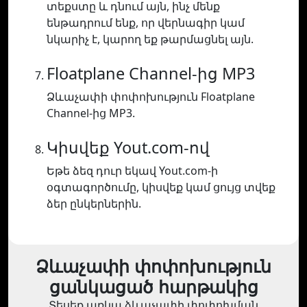
տեքստը և դնում այն, ինչ մենք
ենթադրում ենք, որ վերնագիր կամ
նկարիչ է, կարող եք թարմացնել այն.
Floatplane Channel-ից MP3
Ձևաչափի փոփոխություն Floatplane
Channel-ից MP3.
Կիսվեք Yout.com-ով
Եթե ձեզ դուր եկավ Yout.com-ի
օգտագործումը, կիսվեք կամ ցույց տվեք
ձեր ընկերներին.
Ձևաչափի փոփոխություն
ցանկացած հարթակից
Տեսեք առկա ձևաչափի փոփոխման