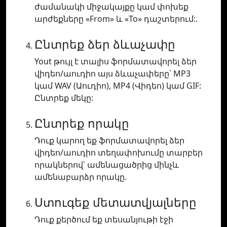
ժամանակի միջակայքը կամ փոխեք
արժեքները «From» և «To» դաշտերում:.
Ընտրեք ձեր ձևաչափը
Yout թույլ է տալիս ֆորմատավորել ձեր
վիդեո/աուդիո այս ձևաչափերը՝ MP3
կամ WAV (Աուդիո), MP4 (Վիդեո) կամ GIF:
Ընտրեք մեկը:
Ընտրեք որակը
Դուք կարող եք ֆորմատավորել ձեր
վիդեո/աուդիո տեղափոխումը տարբեր
որակներով՝ ամենացածրից մինչև
ամենաբարձր որակը.
Ստուգեք մետատվյալները
Դուք քերծում եք տեսանյութի էջի