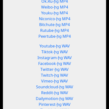
Ok.Ru-ից MP4
Weibo-ից MP4
Youku-ից MP4
Niconico-ից MP4
Bitchute-ից MP4
Rutube-ից MP4
Peertube-ից MP4
Youtube-ից WAV
Tiktok-ից WAV
Instagram-ից WAV
Facebook-ից WAV
Twitter-ից WAV
Twitch-ից WAV
Vimeo-ից WAV
Soundcloud-ից WAV
Reddit-ից WAV
Dailymotion-ից WAV
Pinterest-ից WAV