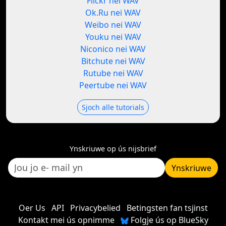
Flickr nei WAV
Ok.Ru nei WAV
Weibo nei WAV
Youku nei WAV
Niconico nei WAV
Bitchute nei WAV
Rutube nei WAV
Peertube nei WAV
Sjoch alle tutorials
Ynskriuwe op ús nijsbrief
Ynskriuwe
Oer Us
API
Privacybelied
Betingsten fan tsjinst
Kontakt mei ús opnimme
Folgje ús op BlueSky