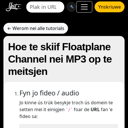
Ynskriuwe
← Werom nei alle tutorials
Hoe te skiif Floatplane
Channel nei MP3 op te
meitsjen
Fyn jo fideo / audio
Jo kinne ús trúk besykje troch ús domein te
setten mei it einigjen
foar de
URL
fan 'e
`/`
fideo sa: