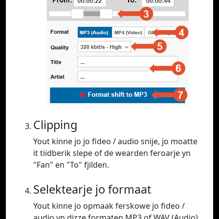
Clipping
Yout kinne jo jo fideo / audio snije, jo moatte
it tiidberik slepe of de wearden feroarje yn
"Fan" en "To" fjilden.
Selektearje jo formaat
Yout kinne jo opmaak ferskowe jo fideo /
audio yn dizze formaten MP3 of WAV (Audio),