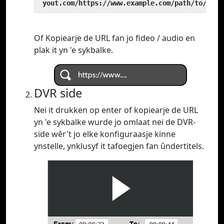
 yout.com/https://www.example.com/path/to/vide
Of Kopiearje de URL fan jo fideo / audio en
plak it yn 'e sykbalke.
DVR side
Nei it drukken op enter of kopiearje de URL
yn 'e sykbalke wurde jo omlaat nei de DVR-
side wêr't jo elke konfiguraasje kinne
ynstelle, ynklusyf it tafoegjen fan ûndertitels.