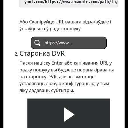
 yout.com/https://www.example.com/path/to/vide
Або Скапіруйце URL вашага відэа/аўдыё і
ўстаўце яго ў радок пошуку.
Старонка DVR
Пасля націску Enter або капіявання URL у
радку пошуку вы будзеце перанакіраваны
на старонку DVR, дзе вы зможаце
ўсталяваць любую канфігурацыю, у тым
ліку дадаваць субтытры.