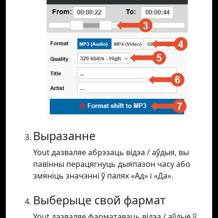
Выразанне
Yout дазваляе абрэзаць відэа / аўдыя, вы
павінны перацягнуць дыяпазон часу або
змяніць значэнні ў палях «Ад» і «Да».
Выберыце свой фармат
Yout дазваляе фарматаваць відэа / аўдыё ў