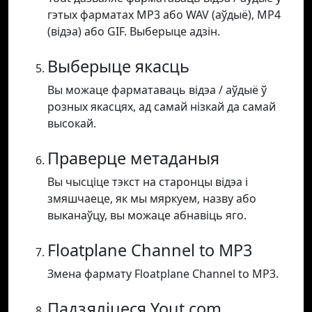
гэтых фарматах MP3 або WAV (аўдыё), MP4
(відэа) або GIF. Выберыце адзін.
Выберыце якасць
Вы можаце фарматаваць відэа / аўдыё ў
розных якасцях, ад самай нізкай да самай
высокай.
Праверце метаданыя
Вы чысціце тэкст на старонцы відэа і
змяшчаеце, як мы мяркуем, назву або
выканаўцу, вы можаце абнавіць яго.
Floatplane Channel to MP3
Змена фармату Floatplane Channel to MP3.
Падзяліцеся Yout.com