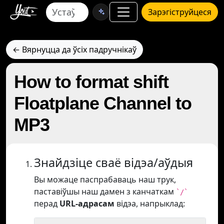
Зарэгіструйцеся
← Вярнуцца да ўсіх падручнікаў
How to format shift
Floatplane Channel to
MP3
Знайдзіце сваё відэа/аўдыя
Вы можаце паспрабаваць наш трук,
паставіўшы наш дамен з канчаткам
`/`
перад
URL-адрасам
відэа, напрыклад: