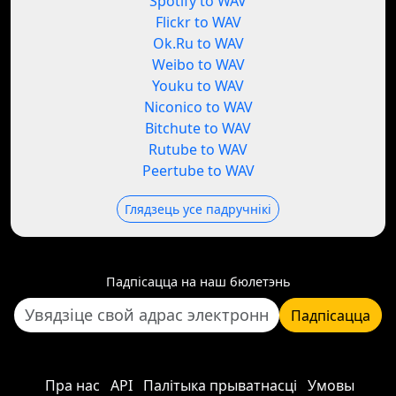
Spotify to WAV
Flickr to WAV
Ok.Ru to WAV
Weibo to WAV
Youku to WAV
Niconico to WAV
Bitchute to WAV
Rutube to WAV
Peertube to WAV
Глядзець усе падручнікі
Падпісацца на наш бюлетэнь
Падпісацца
Пра нас
API
Палітыка прыватнасці
Умовы