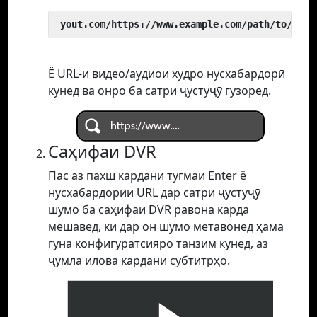
 yout.com/https://www.example.com/path/to/vide
Ё URL-и видео/аудиои худро нусхабардорӣ
кунед ва онро ба сатри ҷустуҷӯ гузоред.
Саҳифаи DVR
Пас аз пахш кардани тугмаи Enter ё
нусхабардории URL дар сатри ҷустуҷӯ
шумо ба саҳифаи DVR равона карда
мешавед, ки дар он шумо метавонед ҳама
гуна конфигуратсияро танзим кунед, аз
ҷумла илова кардани субтитрҳо.