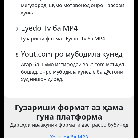
мегузорад, шумо метавонед онро навсозӣ
кунед.
Eyedo Tv ба MP4
Гузариши формат Eyedo Tv ба MP4.
Yout.com-ро мубодила кунед
Агар ба шумо истифодаи Yout.com маъқул
бошад, онро мубодила кунед ё ба дӯстони
худ нишон диҳед.
Гузариши формат аз ҳама
гуна платформа
Дарсҳои ивазкунии формати дастрасро бубинед
Youtube ба MP3