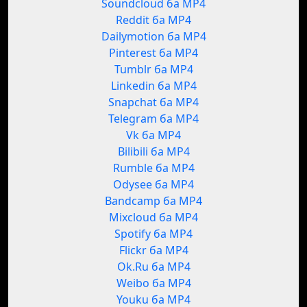
Soundcloud ба MP4
Reddit ба MP4
Dailymotion ба MP4
Pinterest ба MP4
Tumblr ба MP4
Linkedin ба MP4
Snapchat ба MP4
Telegram ба MP4
Vk ба MP4
Bilibili ба MP4
Rumble ба MP4
Odysee ба MP4
Bandcamp ба MP4
Mixcloud ба MP4
Spotify ба MP4
Flickr ба MP4
Ok.Ru ба MP4
Weibo ба MP4
Youku ба MP4