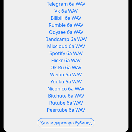
Telegram ба WAV
Vk ба WAV
Bilibili ба WAV
Rumble ба WAV
Odysee ба WAV
Bandcamp ба WAV
Mixcloud ба WAV
Spotify ба WAV
Flickr ба WAV
Ok.Ru ба WAV
Weibo ба WAV
Youku ба WAV
Niconico ба WAV
Bitchute ба WAV
Rutube ба WAV
Peertube ба WAV
Ҳамаи дарсҳоро бубинед