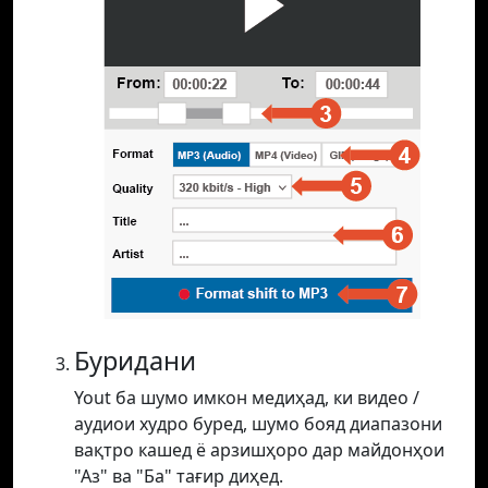
Буридани
Yout ба шумо имкон медиҳад, ки видео /
аудиои худро буред, шумо бояд диапазони
вақтро кашед ё арзишҳоро дар майдонҳои
"Аз" ва "Ба" тағир диҳед.