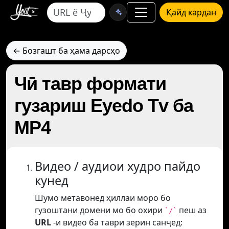
Қайд кардан
← Бозгашт ба ҳама дарсҳо
Чӣ тавр формати
гузариш Eyedo Tv ба
MP4
Видео / аудиои худро пайдо
кунед
Шумо метавонед ҳиллаи моро бо
гузоштани домени мо бо охири
пеш аз
`/`
URL
-и видео ба таври зерин санҷед: