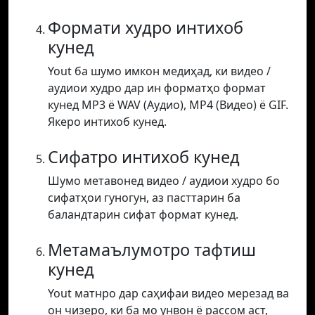
Формати худро интихоб
кунед
Yout ба шумо имкон медиҳад, ки видео /
аудиои худро дар ин форматҳо формат
кунед MP3 ё WAV (Аудио), MP4 (Видео) ё GIF.
Якеро интихоб кунед.
Сифатро интихоб кунед
Шумо метавонед видео / аудиои худро бо
сифатҳои гуногун, аз пасттарин ба
баландтарин сифат формат кунед.
Метамаълумотро тафтиш
кунед
Yout матнро дар саҳифаи видео мерезад ва
он чизеро, ки ба мо унвон ё рассом аст,