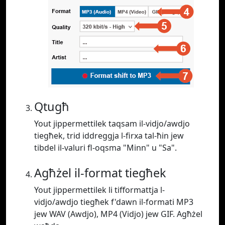
Qtugħ
Yout jippermettilek taqsam il-vidjo/awdjo
tiegħek, trid iddreggja l-firxa tal-ħin jew
tibdel il-valuri fl-oqsma "Minn" u "Sa".
Agħżel il-format tiegħek
Yout jippermettilek li tifformattja l-
vidjo/awdjo tiegħek f'dawn il-formati MP3
jew WAV (Awdjo), MP4 (Vidjo) jew GIF. Agħżel