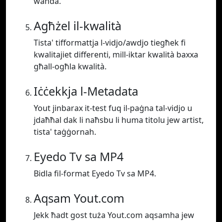
waħda.
Agħżel il-kwalità
Tista' tifformattja l-vidjo/awdjo tiegħek fi
kwalitajiet differenti, mill-iktar kwalità baxxa
għall-ogħla kwalità.
Iċċekkja l-Metadata
Yout jinbarax it-test fuq il-paġna tal-vidjo u
jdaħħal dak li naħsbu li huma titolu jew artist,
tista' taġġornah.
Eyedo Tv sa MP4
Bidla fil-format Eyedo Tv sa MP4.
Aqsam Yout.com
Jekk ħadt gost tuża Yout.com aqsamha jew