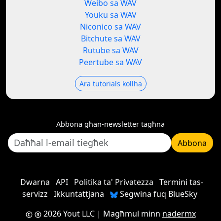
Weibo sa WAV
Youku sa WAV
Niconico sa WAV
Bitchute sa WAV
Rutube sa WAV
Peertube sa WAV
Ara tutorials kollha
Abbona għan-newsletter tagħna
Abbona
Dwarna
API
Politika ta' Privatezza
Termini tas-
servizz
Ikkuntattjana
Segwina fuq BlueSky
2026 Yout LLC
| Magħmul minn
nadermx