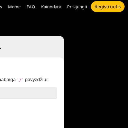
Registruotis
s
Meme
FAQ
Kainodara
Prisijungti
4
pabaiga
pavyzdžiui:
`/`