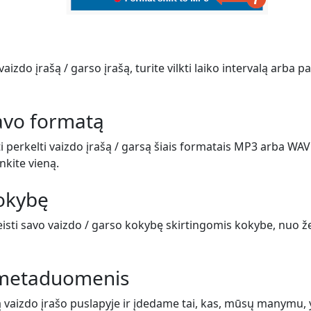
vaizdo įrašą / garso įrašą, turite vilkti laiko intervalą arba 
savo formatą
i perkelti vaizdo įrašą / garsą šiais formatais MP3 arba WAV
inkite vieną.
kokybę
eisti savo vaizdo / garso kokybę skirtingomis kokybe, nuo ž
e metaduomenis
ą vaizdo įrašo puslapyje ir įdedame tai, kas, mūsų manymu,