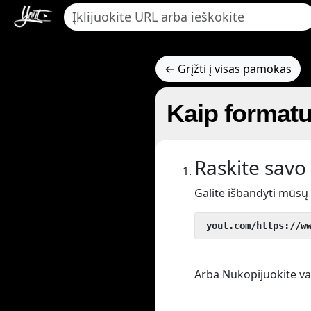
← Grįžti į visas pamokas
Kaip formatu
Raskite savo 
Galite išbandyti mūsų
 yout.com/https://w
Arba Nukopijuokite vaiz