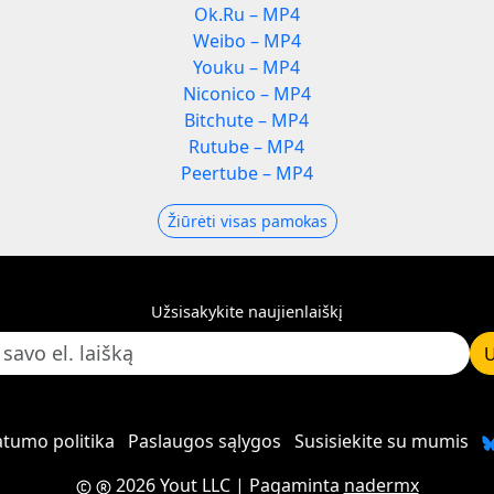
Ok.Ru – MP4
Weibo – MP4
Youku – MP4
Niconico – MP4
Bitchute – MP4
Rutube – MP4
Peertube – MP4
Žiūrėti visas pamokas
Užsisakykite naujienlaiškį
U
atumo politika
Paslaugos sąlygos
Susisiekite su mumis
2026 Yout LLC
| Pagaminta
nadermx