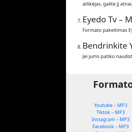
atlikėjas, galite jį atnau
Eyedo Tv – 
Formato pakeitimas E
Bendrinkite
Jei jums patiko naudo
Formato
Youtube – MP3
Tiktok – MP3
Instagram – MP3
Facebook – MP3