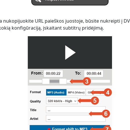
 nukopijuokite URL paieškos juostoje, būsite nukreipti į D
kokią konfigūraciją, įskaitant subtitrų pridėjimą.