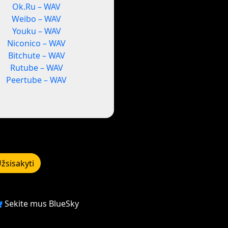
Ok.Ru – WAV
Weibo – WAV
Youku – WAV
Niconico – WAV
Bitchute – WAV
Rutube – WAV
Peertube – WAV
žsisakyti
Sekite mus BlueSky