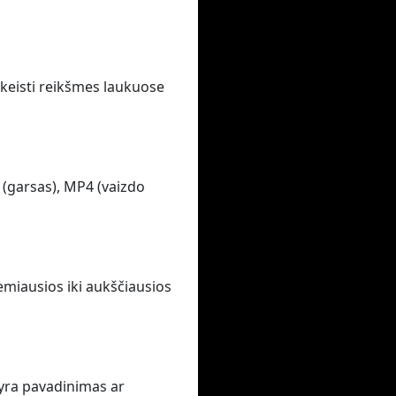
pakeisti reikšmes laukuose
 (garsas), MP4 (vaizdo
emiausios iki aukščiausios
 yra pavadinimas ar