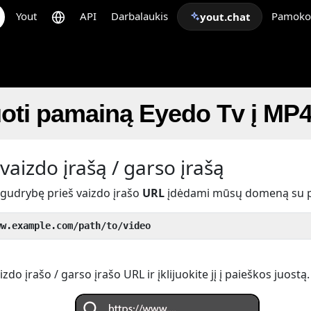
Yout
API
Darbalaukis
Pamoko
yout.chat
oti pamainą Eyedo Tv į MP
vaizdo įrašą / garso įrašą
 gudrybę prieš vaizdo įrašo
URL
įdėdami mūsų domeną su 
ww.example.com/path/to/video
do įrašo / garso įrašo URL ir įklijuokite jį į paieškos juostą.