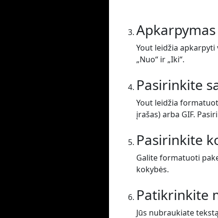
Apkarpymas
Yout leidžia apkarpyti 
„Nuo“ ir „Iki“.
Pasirinkite 
Yout leidžia formatuot
įrašas) arba GIF. Pasir
Pasirinkite 
Galite formatuoti pak
kokybės.
Patikrinkit
Jūs nubraukiate tekst