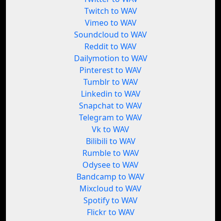
Twitch to WAV
Vimeo to WAV
Soundcloud to WAV
Reddit to WAV
Dailymotion to WAV
Pinterest to WAV
Tumblr to WAV
Linkedin to WAV
Snapchat to WAV
Telegram to WAV
Vk to WAV
Bilibili to WAV
Rumble to WAV
Odysee to WAV
Bandcamp to WAV
Mixcloud to WAV
Spotify to WAV
Flickr to WAV