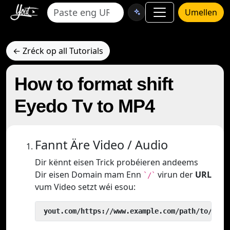
Umellen
← Zréck op all Tutorials
How to format shift
Eyedo Tv to MP4
Fannt Äre Video / Audio
Dir kënnt eisen Trick probéieren andeems
Dir eisen Domain mam Enn
virun der
URL
`/`
vum Video setzt wéi esou:
 yout.com/https://www.example.com/path/to/vide