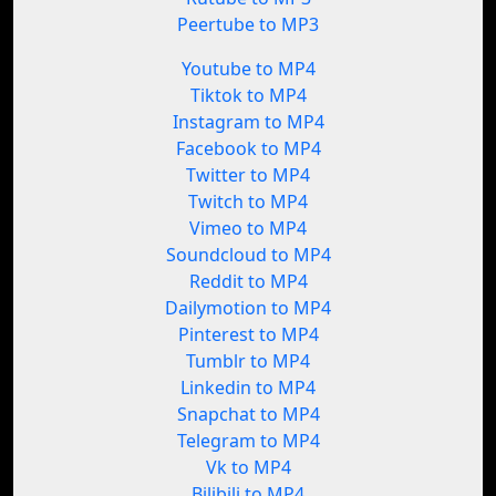
Peertube to MP3
Youtube to MP4
Tiktok to MP4
Instagram to MP4
Facebook to MP4
Twitter to MP4
Twitch to MP4
Vimeo to MP4
Soundcloud to MP4
Reddit to MP4
Dailymotion to MP4
Pinterest to MP4
Tumblr to MP4
Linkedin to MP4
Snapchat to MP4
Telegram to MP4
Vk to MP4
Bilibili to MP4