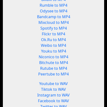
Rumble to MP4
Odysee to MP4
Bandcamp to MP4
Mixcloud to MP4
Spotify to MP4
Flickr to MP4
Ok.Ru to MP4
Weibo to MP4
Youku to MP4
Niconico to MP4
Bitchute to MP4
Rutube to MP4
Peertube to MP4
Youtube to WAV
Tiktok to WAV
Instagram to WAV
Facebook to WAV
Twitter to WAV