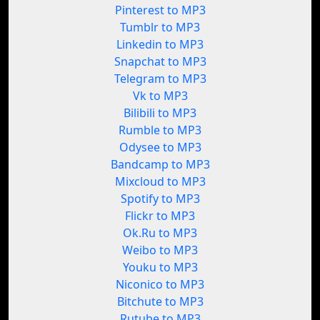
Pinterest to MP3
Tumblr to MP3
Linkedin to MP3
Snapchat to MP3
Telegram to MP3
Vk to MP3
Bilibili to MP3
Rumble to MP3
Odysee to MP3
Bandcamp to MP3
Mixcloud to MP3
Spotify to MP3
Flickr to MP3
Ok.Ru to MP3
Weibo to MP3
Youku to MP3
Niconico to MP3
Bitchute to MP3
Rutube to MP3