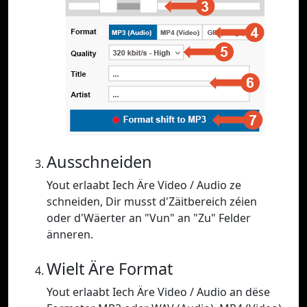
Ausschneiden
Yout erlaabt Iech Äre Video / Audio ze
schneiden, Dir musst d'Zäitbereich zéien
oder d'Wäerter an "Vun" an "Zu" Felder
änneren.
Wielt Äre Format
Yout erlaabt Iech Äre Video / Audio an dëse