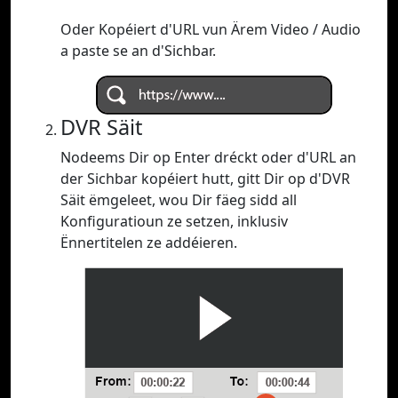
Oder Kopéiert d'URL vun Ärem Video / Audio
a paste se an d'Sichbar.
DVR Säit
Nodeems Dir op Enter dréckt oder d'URL an
der Sichbar kopéiert hutt, gitt Dir op d'DVR
Säit ëmgeleet, wou Dir fäeg sidd all
Konfiguratioun ze setzen, inklusiv
Ënnertitelen ze addéieren.