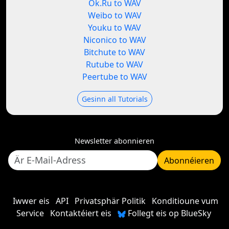
Ok.Ru to WAV
Weibo to WAV
Youku to WAV
Niconico to WAV
Bitchute to WAV
Rutube to WAV
Peertube to WAV
Gesinn all Tutorials
Newsletter abonnieren
Abonnéieren
Iwwer eis
API
Privatsphär Politik
Konditioune vum
Service
Kontaktéiert eis
Follegt eis op BlueSky