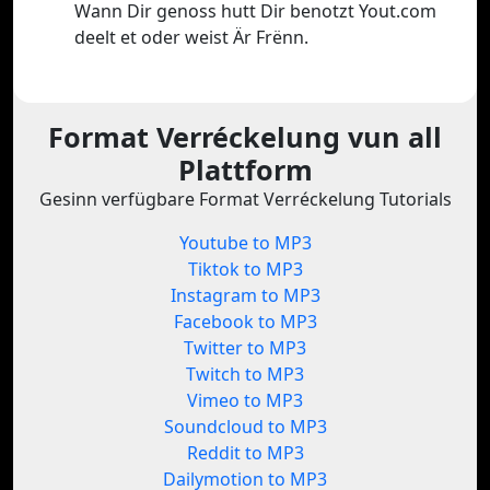
Wann Dir genoss hutt Dir benotzt Yout.com
deelt et oder weist Är Frënn.
Format Verréckelung vun all
Plattform
Gesinn verfügbare Format Verréckelung Tutorials
Youtube to MP3
Tiktok to MP3
Instagram to MP3
Facebook to MP3
Twitter to MP3
Twitch to MP3
Vimeo to MP3
Soundcloud to MP3
Reddit to MP3
Dailymotion to MP3