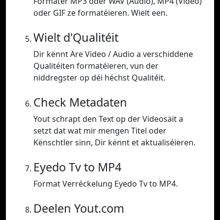
Formater MP3 oder WAV (Audio), MP4 (Video)
oder GIF ze formatéieren. Wielt een.
Wielt d'Qualitéit
Dir kënnt Äre Video / Audio a verschiddene
Qualitéiten formatéieren, vun der
niddregster op déi héchst Qualitéit.
Check Metadaten
Yout schrapt den Text op der Videosäit a
setzt dat wat mir mengen Titel oder
Kënschtler sinn, Dir kënnt et aktualiséieren.
Eyedo Tv to MP4
Format Verréckelung Eyedo Tv to MP4.
Deelen Yout.com