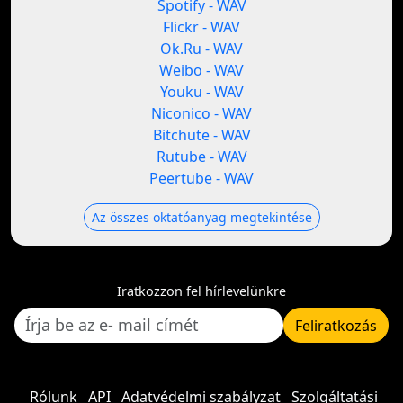
Spotify - WAV
Flickr - WAV
Ok.Ru - WAV
Weibo - WAV
Youku - WAV
Niconico - WAV
Bitchute - WAV
Rutube - WAV
Peertube - WAV
Az összes oktatóanyag megtekintése
Iratkozzon fel hírlevelünkre
Feliratkozás
Rólunk
API
Adatvédelmi szabályzat
Szolgáltatási