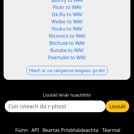
Spotify to WAV
Flickr to WAV
Ok.Ru to WAV
Weibo to WAV
Youku to WAV
Niconico to WAV
Bitchute to WAV
Rutube to WAV
Peertube to WAV
Féach ar na ranganna teagaisc go léir
Liostáil lenár nuachtlitir
Liostáil
Fúinn
API
Beartas Príobháideachta
Téarmaí