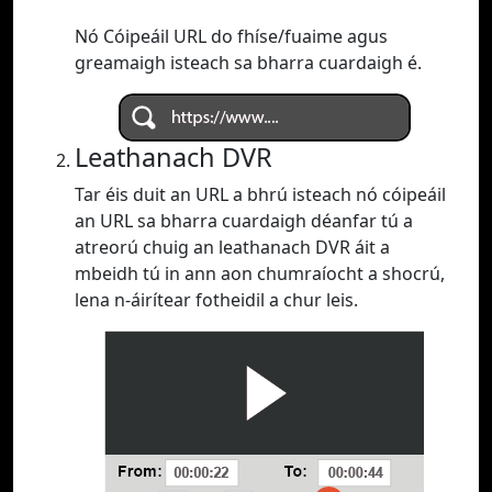
Nó Cóipeáil URL do fhíse/fuaime agus
greamaigh isteach sa bharra cuardaigh é.
Leathanach DVR
Tar éis duit an URL a bhrú isteach nó cóipeáil
an URL sa bharra cuardaigh déanfar tú a
atreorú chuig an leathanach DVR áit a
mbeidh tú in ann aon chumraíocht a shocrú,
lena n-áirítear fotheidil a chur leis.