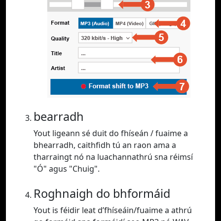
bearradh
Yout ligeann sé duit do fhíseán / fuaime a
bhearradh, caithfidh tú an raon ama a
tharraingt nó na luachannathrú sna réimsí
"Ó" agus "Chuig".
Roghnaigh do bhformáid
Yout is féidir leat d’fhíseáin/fuaime a athrú