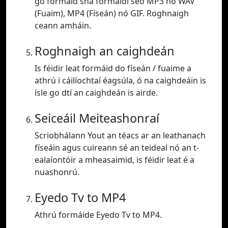
go formáid sna formáidí seo MP3 nó WAV
(Fuaim), MP4 (Físeán) nó GIF. Roghnaigh
ceann amháin.
Roghnaigh an caighdeán
Is féidir leat formáid do físeán / fuaime a
athrú i cáilíochtaí éagsúla, ó na caighdeáin is
ísle go dtí an caighdeán is airde.
Seiceáil Meiteashonraí
Scriobhálann Yout an téacs ar an leathanach
físeáin agus cuireann sé an teideal nó an t-
ealaíontóir a mheasaimid, is féidir leat é a
nuashonrú.
Eyedo Tv to MP4
Athrú formáide Eyedo Tv to MP4.