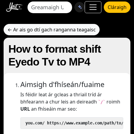
Cláraigh
← Ar ais go dtí gach ranganna teagaisc
How to format shift
Eyedo Tv to MP4
Aimsigh d'fhíseán/fuaime
Is féidir leat ár gcleas a thriail tríd ár
bhfearann a chur leis an deireadh
roimh
`/`
URL
an fhíseáin mar seo:
 you.com/ https://www.example.com/path/to/vide