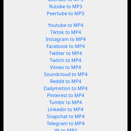
Rutube to MP3
Peertube to MP3
Youtube to MP4
Tiktok to MP4
Instagram to MP4
Facebook to MP4
Twitter to MP4
Twitch to MP4
Vimeo to MP4
Soundcloud to MP4
Reddit to MP4
Dailymotion to MP4
Pinterest to MP4
Tumblr to MP4
Linkedin to MP4
Snapchat to MP4
Telegram to MP4
Vk to MP4