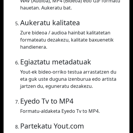
WAV (Audioa), MP4 (Bideoa) edo GIF formatu
hauetan. Aukeratu bat.
Aukeratu kalitatea
Zure bideoa / audioa hainbat kalitatetan
formateatu dezakezu, kalitate baxuenetik
handienera.
Egiaztatu metadatuak
Yout-ek bideo-orriko testua arrastatzen du
eta guk uste duguna izenburua edo artista
jartzen du, eguneratu dezakezu.
Eyedo Tv to MP4
Formatu-aldaketa Eyedo Tv to MP4.
Partekatu Yout.com