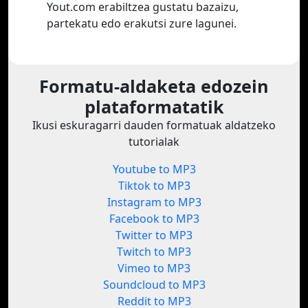
Yout.com erabiltzea gustatu bazaizu,
partekatu edo erakutsi zure lagunei.
Formatu-aldaketa edozein
plataformatatik
Ikusi eskuragarri dauden formatuak aldatzeko
tutorialak
Youtube to MP3
Tiktok to MP3
Instagram to MP3
Facebook to MP3
Twitter to MP3
Twitch to MP3
Vimeo to MP3
Soundcloud to MP3
Reddit to MP3