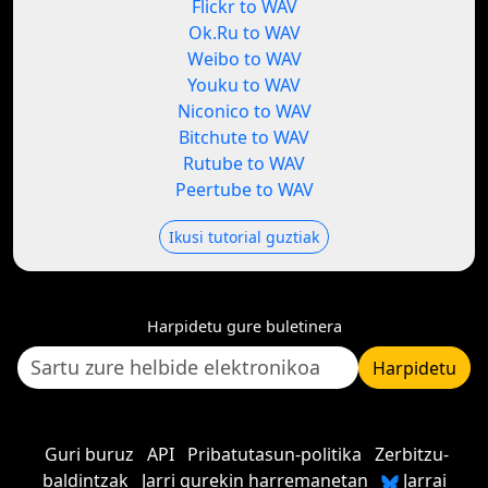
Flickr to WAV
Ok.Ru to WAV
Weibo to WAV
Youku to WAV
Niconico to WAV
Bitchute to WAV
Rutube to WAV
Peertube to WAV
Ikusi tutorial guztiak
Harpidetu gure buletinera
Harpidetu
Guri buruz
API
Pribatutasun-politika
Zerbitzu-
baldintzak
Jarri gurekin harremanetan
Jarrai