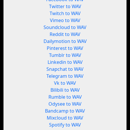
Twitter to WAV
Twitch to WAV
Vimeo to WAV
Soundcloud to WAV
Reddit to WAV
Dailymotion to WAV
Pinterest to WAV
Tumblr to WAV
Linkedin to WAV
Snapchat to WAV
Telegram to WAV
Vk to WAV
Bilibili to WAV
Rumble to WAV
Odysee to WAV
Bandcamp to WAV
Mixcloud to WAV
Spotify to WAV