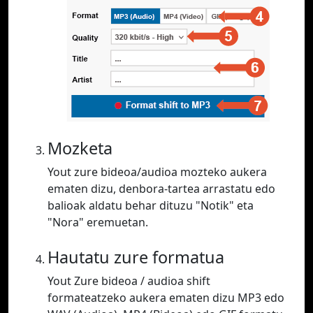
Mozketa
Yout zure bideoa/audioa mozteko aukera
ematen dizu, denbora-tartea arrastatu edo
balioak aldatu behar dituzu "Notik" eta
"Nora" eremuetan.
Hautatu zure formatua
Yout Zure bideoa / audioa shift
formateatzeko aukera ematen dizu MP3 edo