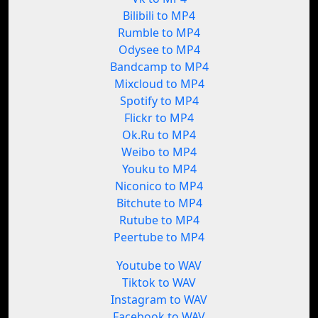
Bilibili to MP4
Rumble to MP4
Odysee to MP4
Bandcamp to MP4
Mixcloud to MP4
Spotify to MP4
Flickr to MP4
Ok.Ru to MP4
Weibo to MP4
Youku to MP4
Niconico to MP4
Bitchute to MP4
Rutube to MP4
Peertube to MP4
Youtube to WAV
Tiktok to WAV
Instagram to WAV
Facebook to WAV