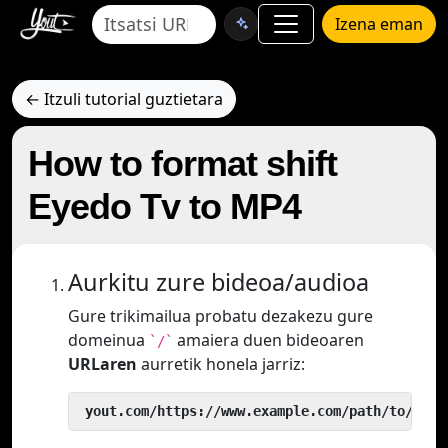
Izena eman
← Itzuli tutorial guztietara
How to format shift
Eyedo Tv to MP4
Aurkitu zure bideoa/audioa
Gure trikimailua probatu dezakezu gure
domeinua
amaiera duen bideoaren
`/`
URLaren
aurretik honela jarriz:
 yout.com/https://www.example.com/path/to/vide