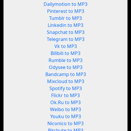
Dailymotion to MP3
Pinterest to MP3
Tumblr to MP3
Linkedin to MP3
Snapchat to MP3
Telegram to MP3
Vk to MP3
Bilibili to MP3
Rumble to MP3
Odysee to MP3
Bandcamp to MP3
Mixcloud to MP3
Spotify to MP3
Flickr to MP3
Ok.Ru to MP3
Weibo to MP3
Youku to MP3
Niconico to MP3
Bitchute to MP3