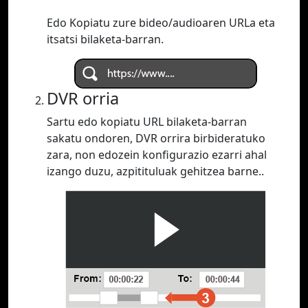
Edo Kopiatu zure bideo/audioaren URLa eta
itsatsi bilaketa-barran.
DVR orria
Sartu edo kopiatu URL bilaketa-barran
sakatu ondoren, DVR orrira birbideratuko
zara, non edozein konfigurazio ezarri ahal
izango duzu, azpitituluak gehitzea barne..