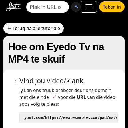
Teken in
← Terug na alle tutoriale
Hoe om Eyedo Tv na
MP4 te skuif
Vind jou video/klank
Jy kan ons truuk probeer deur ons domein
met die einde
voor die
URL
van die video
`/`
soos volg te plaas:
 yout.com/https://www.example.com/pad/na/video