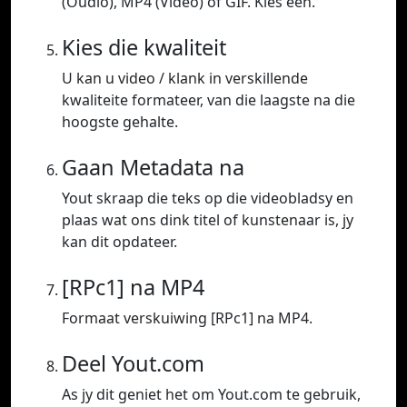
(Oudio), MP4 (Video) of GIF. Kies een.
Kies die kwaliteit
U kan u video / klank in verskillende
kwaliteite formateer, van die laagste na die
hoogste gehalte.
Gaan Metadata na
Yout skraap die teks op die videobladsy en
plaas wat ons dink titel of kunstenaar is, jy
kan dit opdateer.
[RPc1] na MP4
Formaat verskuiwing [RPc1] na MP4.
Deel Yout.com
As jy dit geniet het om Yout.com te gebruik,