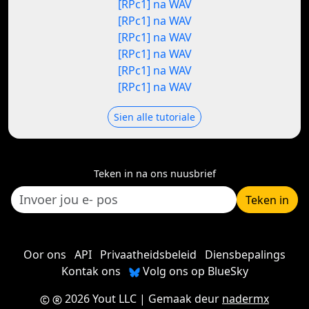
[RPc1] na WAV
[RPc1] na WAV
[RPc1] na WAV
[RPc1] na WAV
[RPc1] na WAV
[RPc1] na WAV
Sien alle tutoriale
Teken in na ons nuusbrief
Teken in
Oor ons
API
Privaatheidsbeleid
Diensbepalings
Kontak ons
Volg ons op BlueSky
2026 Yout LLC
| Gemaak deur
nadermx