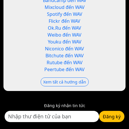
Bandcamp đến WAV
Mixcloud đến WAV
Spotify đến WAV
Flickr đến WAV
Ok.Ru đến WAV
Weibo đến WAV
Youku đến WAV
Niconico đến WAV
Bitchute đến WAV
Rutube đến WAV
Peertube đến WAV
Xem tất cả hướng dẫn
Đăng ký nhận tin tức
Đăng ký