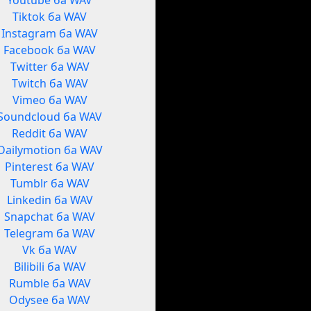
Youtube ба WAV
Tiktok ба WAV
Instagram ба WAV
Facebook ба WAV
Twitter ба WAV
Twitch ба WAV
Vimeo ба WAV
Soundcloud ба WAV
Reddit ба WAV
Dailymotion ба WAV
Pinterest ба WAV
Tumblr ба WAV
Linkedin ба WAV
Snapchat ба WAV
Telegram ба WAV
Vk ба WAV
Bilibili ба WAV
Rumble ба WAV
Odysee ба WAV