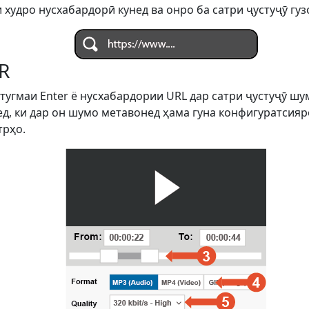
 худро нусхабардорӣ кунед ва онро ба сатри ҷустуҷӯ гуз
R
 тугмаи Enter ё нусхабардории URL дар сатри ҷустуҷӯ ш
д, ки дар он шумо метавонед ҳама гуна конфигуратсияро
трҳо.