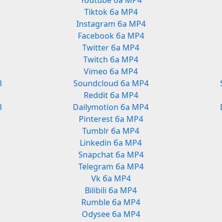
Youtube ба MP4
Tiktok ба MP4
Instagram ба MP4
Facebook ба MP4
Twitter ба MP4
Twitch ба MP4
Vimeo ба MP4
3
Soundcloud ба MP4
Reddit ба MP4
3
Dailymotion ба MP4
Pinterest ба MP4
Tumblr ба MP4
Linkedin ба MP4
Snapchat ба MP4
Telegram ба MP4
Vk ба MP4
Bilibili ба MP4
Rumble ба MP4
Odysee ба MP4