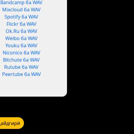
Bandcamp ба WAV
Mixcloud ба WAV
Spotify ба WAV
Flickr ба WAV
Ok.Ru ба WAV
Weibo ба WAV
Youku ба WAV
Niconico ба WAV
Bitchute ба WAV
Rutube ба WAV
Peertube ба WAV
қайдгирӣ