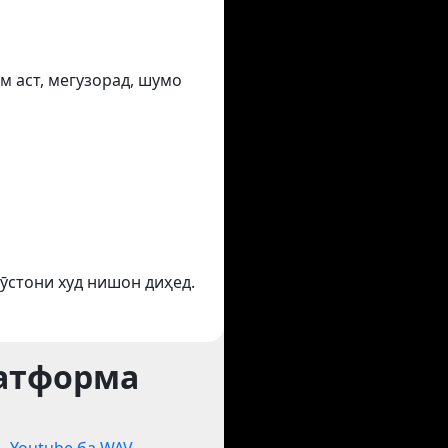
м аст, мегузорад, шумо
ӯстони худ нишон диҳед.
латформа