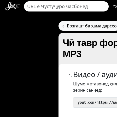
Yo
← Бозгашт ба ҳама дарсҳо
Чӣ тавр фор
MP3
Видео / ауд
Шумо метавонед ҳил
зерин санҷед:
 yout.com/https://w