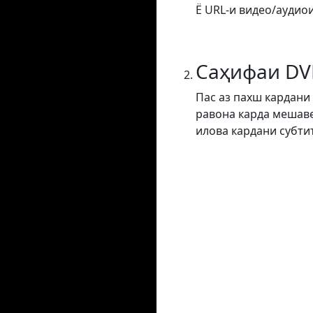
Ё URL-и видео/аудиои
Саҳифаи DV
Пас аз пахш кардани
равона карда мешаве
илова кардани субти