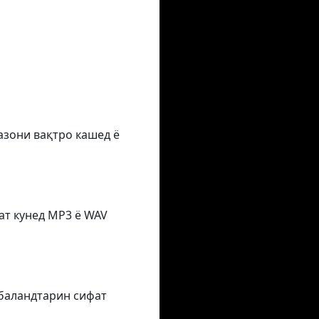
азони вақтро кашед ё
ат кунед MP3 ё WAV
 баландтарин сифат