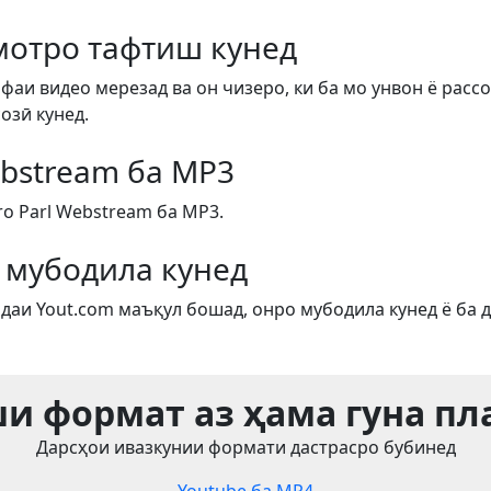
отро тафтиш кунед
фаи видео мерезад ва он чизеро, ки ба мо унвон ё рассо
озӣ кунед.
ebstream ба MP3
o Parl Webstream ба MP3.
 мубодила кунед
даи Yout.com маъқул бошад, онро мубодила кунед ё ба д
и формат аз ҳама гуна п
Дарсҳои ивазкунии формати дастрасро бубинед