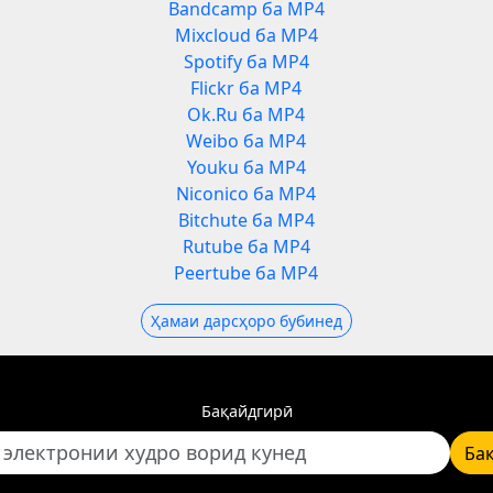
Bandcamp ба MP4
Mixcloud ба MP4
Spotify ба MP4
Flickr ба MP4
Ok.Ru ба MP4
Weibo ба MP4
Youku ба MP4
Niconico ба MP4
Bitchute ба MP4
Rutube ба MP4
Peertube ба MP4
Ҳамаи дарсҳоро бубинед
Бақайдгирӣ
Ба