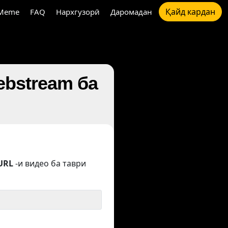
Қайд кардан
Meme
FAQ
Нархгузорӣ
Даромадан
ebstream ба
URL
-и видео ба таври