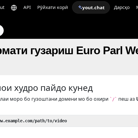
ut
API
Рӯйхати корӣ
Дарсҳо
yout.chat
мати гузариш Euro Parl W
иои худро пайдо кунед
лаи моро бо гузоштани домени мо бо охири
пеш аз
`/`
ww.example.com/path/to/video