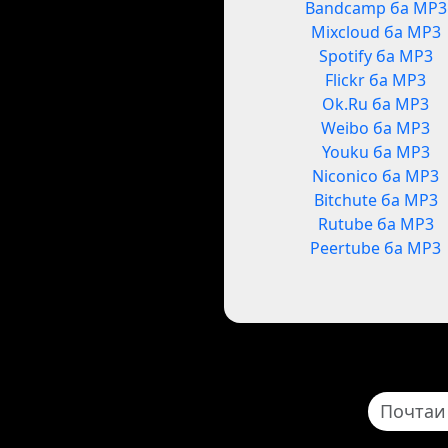
Bandcamp ба MP3
Mixcloud ба MP3
Spotify ба MP3
Flickr ба MP3
Ok.Ru ба MP3
Weibo ба MP3
Youku ба MP3
Niconico ба MP3
Bitchute ба MP3
Rutube ба MP3
Peertube ба MP3