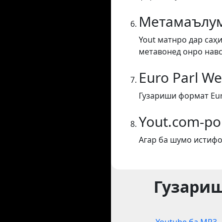
Метамаълум
Yout матнро дар саҳи
метавонед онро навс
Euro Parl W
Гузариши формат Eur
Yout.com-ро
Агар ба шумо истифо
Гузариш