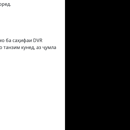
оред.
умо ба саҳифаи DVR
 танзим кунед, аз ҷумла