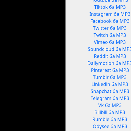
Youtube ба MP3
Tiktok ба MP3
Instagram ба MP3
Facebook ба MP3
Twitter ба MP3
Twitch ба MP3
Vimeo ба MP3
Soundcloud ба MP
Reddit ба MP3
Dailymotion ба MP
Pinterest ба MP3
Tumblr ба MP3
Linkedin ба MP3
Snapchat ба MP3
Telegram ба MP3
Vk ба MP3
Bilibili ба MP3
Rumble ба MP3
Odysee ба MP3