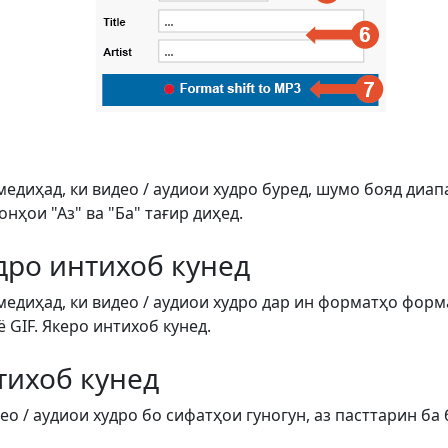
медиҳад, ки видео / аудиои худро буред, шумо бояд диап
ҳои "Аз" ва "Ба" тағир диҳед.
дро интихоб кунед
медиҳад, ки видео / аудиои худро дар ин форматҳо форм
ё GIF. Якеро интихоб кунед.
тихоб кунед
о / аудиои худро бо сифатҳои гуногун, аз пасттарин ба