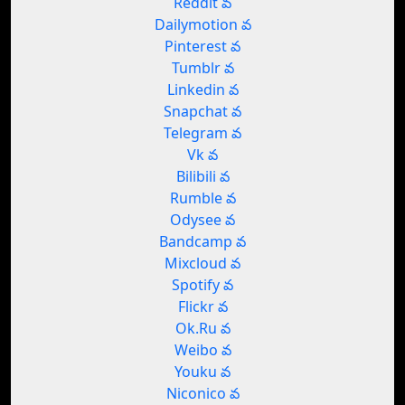
Reddit వ
Dailymotion వ
Pinterest వ
Tumblr వ
Linkedin వ
Snapchat వ
Telegram వ
Vk వ
Bilibili వ
Rumble వ
Odysee వ
Bandcamp వ
Mixcloud వ
Spotify వ
Flickr వ
Ok.Ru వ
Weibo వ
Youku వ
Niconico వ