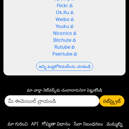
Flickr వ
Ok.Ru వ
Weibo వ
Youku వ
Niconico వ
Bitchute వ
Rutube వ
Peertube వ
అన్ని ట్యుటోరియల్‌లను చూడండి
మా వార్తా నెట్‌వర్క్‌కు చందాదారునిగా పెట్టుకోండి
సబ్‌స్క్రైబ్
మా గురించి
API
గోప్యతా విధానం
సేవా నిబంధనలు
మమ్మల్ని