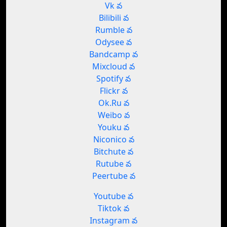
Vk వ
Bilibili వ
Rumble వ
Odysee వ
Bandcamp వ
Mixcloud వ
Spotify వ
Flickr వ
Ok.Ru వ
Weibo వ
Youku వ
Niconico వ
Bitchute వ
Rutube వ
Peertube వ
Youtube వ
Tiktok వ
Instagram వ