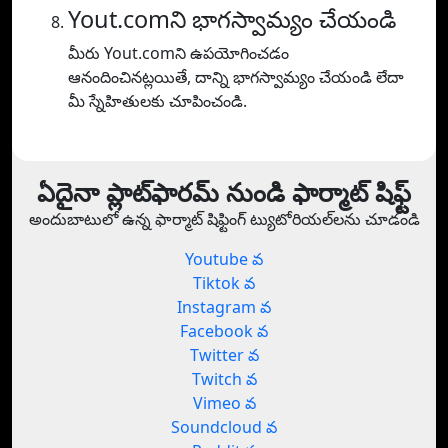
Yout.comని భాగస్వామ్యం చేయండి
మీరు Yout.comని ఉపయోగించడం
ఆనందించినట్లయితే, దాన్ని భాగస్వామ్యం చేయండి లేదా
మీ స్నేహితులకు చూపించండి.
ఏదైనా ప్లాట్‌ఫారమ్ నుండి ఫార్మాట్ షిఫ్ట్
అందుబాటులో ఉన్న ఫార్మాట్ షిఫ్టింగ్ ట్యుటోరియల్‌లను చూడండి
Youtube వ
Tiktok వ
Instagram వ
Facebook వ
Twitter వ
Twitch వ
Vimeo వ
Soundcloud వ