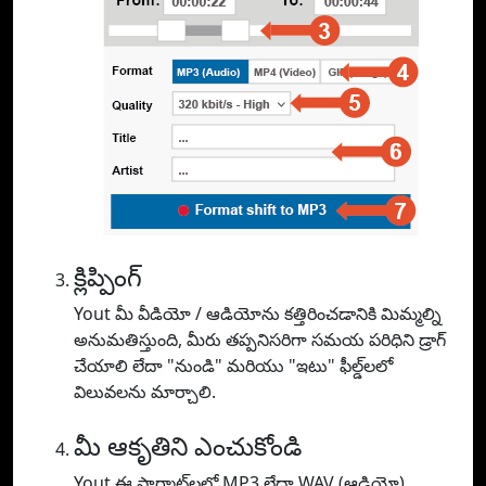
క్లిప్పింగ్
Yout మీ వీడియో / ఆడియోను కత్తిరించడానికి మిమ్మల్ని
అనుమతిస్తుంది, మీరు తప్పనిసరిగా సమయ పరిధిని డ్రాగ్
చేయాలి లేదా "నుండి" మరియు "ఇటు" ఫీల్డ్‌లలో
విలువలను మార్చాలి.
మీ ఆకృతిని ఎంచుకోండి
Yout ఈ ఫార్మాట్‌లలో MP3 లేదా WAV (ఆడియో),