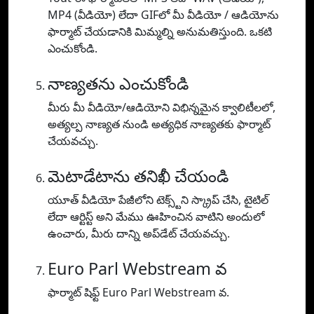
MP4 (వీడియో) లేదా GIFలో మీ వీడియో / ఆడియోను
ఫార్మాట్ చేయడానికి మిమ్మల్ని అనుమతిస్తుంది. ఒకటి
ఎంచుకోండి.
నాణ్యతను ఎంచుకోండి
మీరు మీ వీడియో/ఆడియోని విభిన్నమైన క్వాలిటీలలో,
అత్యల్ప నాణ్యత నుండి అత్యధిక నాణ్యతకు ఫార్మాట్
చేయవచ్చు.
మెటాడేటాను తనిఖీ చేయండి
యూత్ వీడియో పేజీలోని టెక్స్ట్‌ని స్క్రాప్ చేసి, టైటిల్
లేదా ఆర్టిస్ట్ అని మేము ఊహించిన వాటిని అందులో
ఉంచారు, మీరు దాన్ని అప్‌డేట్ చేయవచ్చు.
Euro Parl Webstream వ
ఫార్మాట్ షిఫ్ట్ Euro Parl Webstream వ.