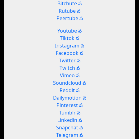
Bitchute వ
Rutube వ
Peertube వ
Youtube వ
Tiktok వ
Instagram వ
Facebook వ
Twitter వ
Twitch వ
Vimeo వ
Soundcloud వ
Reddit వ
Dailymotion వ
Pinterest వ
Tumblr వ
Linkedin వ
Snapchat వ
Telegram వ