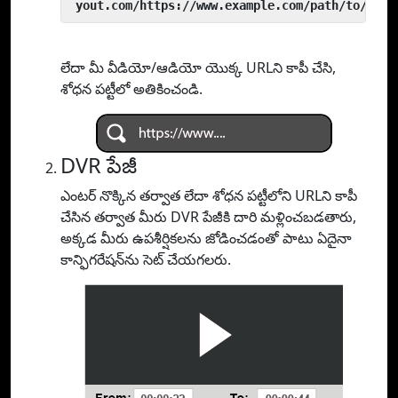
 yout.com/https://www.example.com/path/to/vide
లేదా మీ వీడియో/ఆడియో యొక్క URLని కాపీ చేసి,
శోధన పట్టీలో అతికించండి.
DVR పేజీ
ఎంటర్ నొక్కిన తర్వాత లేదా శోధన పట్టీలోని URLని కాపీ
చేసిన తర్వాత మీరు DVR పేజీకి దారి మళ్లించబడతారు,
అక్కడ మీరు ఉపశీర్షికలను జోడించడంతో పాటు ఏదైనా
కాన్ఫిగరేషన్‌ను సెట్ చేయగలరు.