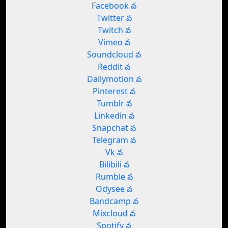
Facebook వ
Twitter వ
Twitch వ
Vimeo వ
Soundcloud వ
Reddit వ
Dailymotion వ
Pinterest వ
Tumblr వ
Linkedin వ
Snapchat వ
Telegram వ
Vk వ
Bilibili వ
Rumble వ
Odysee వ
Bandcamp వ
Mixcloud వ
Spotify వ