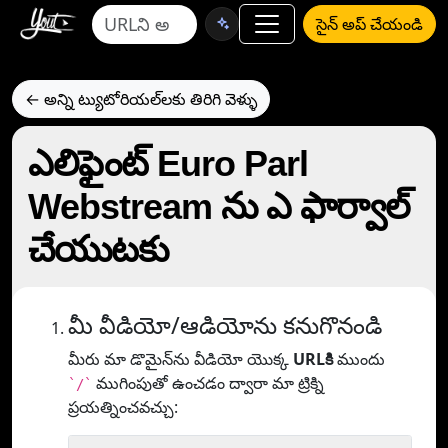
సైన్ అప్ చేయండి
← అన్ని ట్యుటోరియల్‌లకు తిరిగి వెళ్ళు
ఎలిఫైంట్ Euro Parl
Webstream ను ఎ ఫార్వాల్
చేయుటకు
మీ వీడియో/ఆడియోను కనుగొనండి
మీరు మా డొమైన్‌ను వీడియో యొక్క
URLకి
ముందు
ముగింపుతో ఉంచడం ద్వారా మా ట్రిక్ని
`/`
ప్రయత్నించవచ్చు: