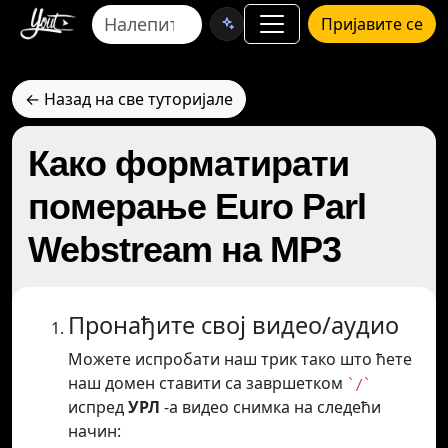
Пријавите се
← Назад на све туторијале
Како форматирати
померање Euro Parl
Webstream на MP3
Пронађите свој видео/аудио
Можете испробати наш трик тако што ћете
наш домен ставити са завршетком
`/`
испред
УРЛ
-а видео снимка на следећи
начин: