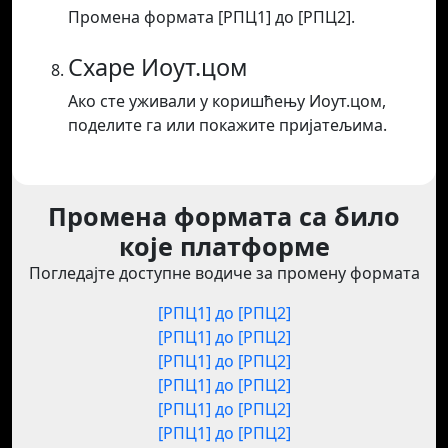
Промена формата [РПЦ1] до [РПЦ2].
Схаре Иоут.цом
Ако сте уживали у коришћењу Иоут.цом,
поделите га или покажите пријатељима.
Промена формата са било
које платформе
Погледајте доступне водиче за промену формата
[РПЦ1] до [РПЦ2]
[РПЦ1] до [РПЦ2]
[РПЦ1] до [РПЦ2]
[РПЦ1] до [РПЦ2]
[РПЦ1] до [РПЦ2]
[РПЦ1] до [РПЦ2]