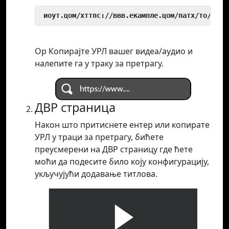
 иоут.цом/хттпс://ввв.екампле.цом/патх/то/виде
Ор Копирајте УРЛ вашег видеа/аудио и
налепите га у траку за претрагу.
ДВР страница
Након што притиснете ентер или копирате
УРЛ у траци за претрагу, бићете
преусмерени на ДВР страницу где ћете
моћи да подесите било коју конфигурацију,
укључујући додавање титлова.