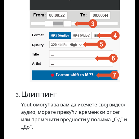
Цлиппинг
Yout омогућава вам да исечете свој видео/
аудио, морате превући временски опсег
или променити вредности у пољима „Од“ и
„До“.