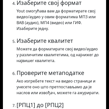
Изаберите свој формат
Yout омогућава вам да форматирате свој
видео/аудио у овим форматима МП3 или
ВАВ (аудио), МП4 (видео) или ГИФ.
Изаберите једну.
Изаберите квалитет
Можете да форматирате свој видео/аудио
у различитим квалитетима, од најнижег до
највишег квалитета.
Проверите метаподатке
Ако изгребете текст на видео страници и
унесете оно што претпостављамо да је
наслов или извођач, можете га ажурирати.
[РПЦ1] до [РПЦ2]