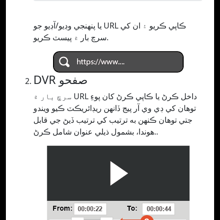
يا پنھنجي وڊيو/آڊيو جو URL ڪاپي ڪريو ۽ ان کي
سرچ بار ۾ پيسٽ ڪريو.
DVR صفحو
سرچ بار ۾ URL داخل ڪرڻ يا ڪاپي ڪرڻ کان پوءِ
توهان کي ڊي وي آر پيج ڏانهن ريڊائريڪٽ ڪيو ويندو
جتي توهان ڪنهن به ترتيب کي ترتيب ڏيڻ جي قابل
هوندا، بشمول ذيلي عنوان شامل ڪرڻ..