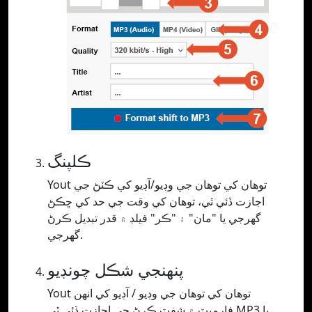
ڪلپنگ
Yout توهان کي توهان جي وڊيو/آڊيو کي ڪٽڻ جي
اجازت ڏئي ٿي، توهان کي وقت جي حد کي ڇڪڻ
گهرجي يا "مان" ۽ "ڪر" فيلڊ ۾ قدر تبديل ڪرڻ
گهرجي.
پنھنجي شڪل چونڊيو
Yout توهان کي توهان جي وڊيو / آڊيو کي انهن
فارميٽ ۾ شفٽ ڪرڻ جي اجازت ڏئي ٿي MP3 يا