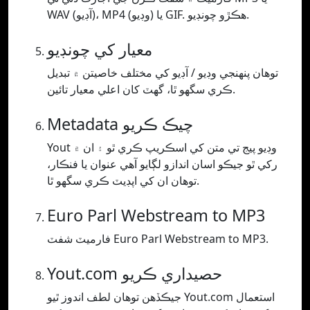
WAV (آڊيو)، MP4 (وڊيو) يا GIF. ھڪڙو چونڊيو.
معيار کي چونڊيو
توھان پنھنجي وڊيو / آڊيو کي مختلف خاصيتن ۾ تبديل
ڪري سگھو ٿا، گھٽ کان اعلي معيار تائين.
Metadata چيڪ ڪريو
Yout وڊيو پيج تي متن کي اسڪريپ ڪري ٿو ۽ ان ۾
رکي ٿو جيڪو اسان اندازو لڳايو آهي عنوان يا فنڪار،
توهان ان کي اپڊيٽ ڪري سگهو ٿا.
Euro Parl Webstream to MP3
فارميٽ شفٽ Euro Parl Webstream to MP3.
Yout.com حصيداري ڪريو
جيڪڏھن توھان لطف اندوز ٿيو Yout.com استعمال