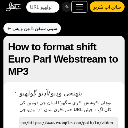
سائن اپ ڪريو
← سڀني سبقن ڏانهن واپس
How to format shift
Euro Parl Webstream to
MP3
پنھنجي وڊيو/آڊيو ڳولھيو
توھان ڪوشش ڪري سگھوٿا اسان جي ڊومين کي
کان اڳ ۾ جيئن:
URL
وڊيو جي
ختم ڪرڻ سان
`/`
 yout.com/https://www.example.com/path/to/video