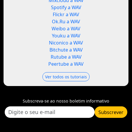
Mixcloud a WAV
Spotify a WAV
Flickr a WAV
Ok.Ru a WAV
Weibo a WAV
Youku a WAV
Niconico a WAV
Bitchute a WAV
Rutube a WAV
Peertube a WAV
Ver todos os tutoriais
Subscreva-se ao nosso boletim informativo
Subscrever