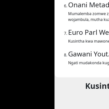
Onani Metad
Mumalemba zomwe zil
wojambula, mutha kuz
Euro Parl W
Kusintha kwa mawone
Gawani Yout
Ngati mudakonda kugw
Kusin