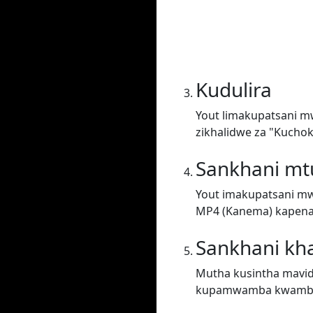
Kudulira
Yout limakupatsani m
zikhalidwe za "Kuchok
Sankhani m
Yout imakupatsani mw
MP4 (Kanema) kapena 
Sankhani kh
Mutha kusintha mavid
kupamwamba kwambi