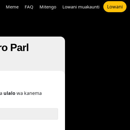
Lowani
Meme
FAQ
Mitengo
Lowani muakaunti
o Parl
pa
ulalo
wa kanema