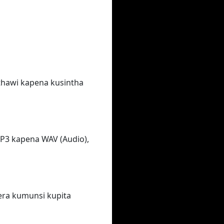
thawi kapena kusintha
P3 kapena WAV (Audio),
era kumunsi kupita