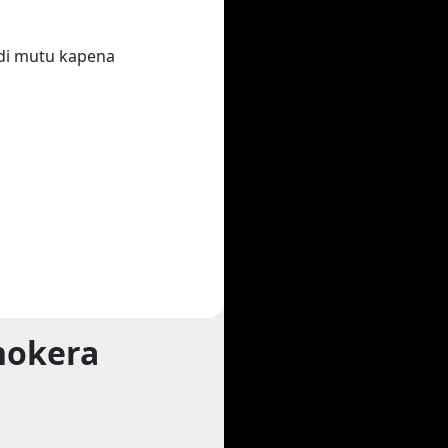
di mutu kapena
hokera