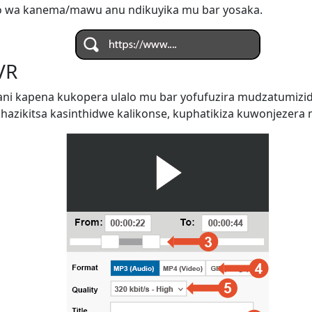
o wa kanema/mawu anu ndikuyika mu bar yosaka.
VR
ani kapena kukopera ulalo mu bar yofufuzira mudzatumiz
zikitsa kasinthidwe kalikonse, kuphatikiza kuwonjezera