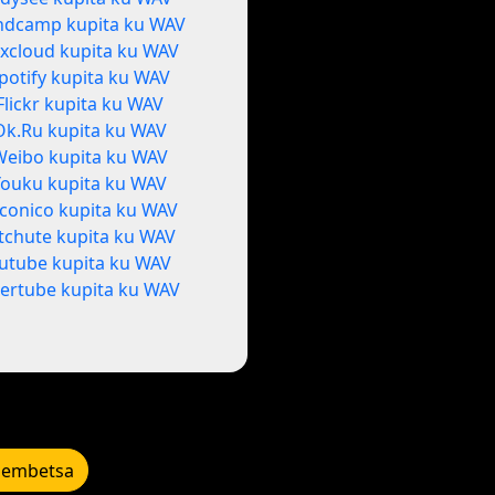
ndcamp kupita ku WAV
xcloud kupita ku WAV
potify kupita ku WAV
Flickr kupita ku WAV
Ok.Ru kupita ku WAV
Weibo kupita ku WAV
Youku kupita ku WAV
conico kupita ku WAV
itchute kupita ku WAV
utube kupita ku WAV
ertube kupita ku WAV
lembetsa