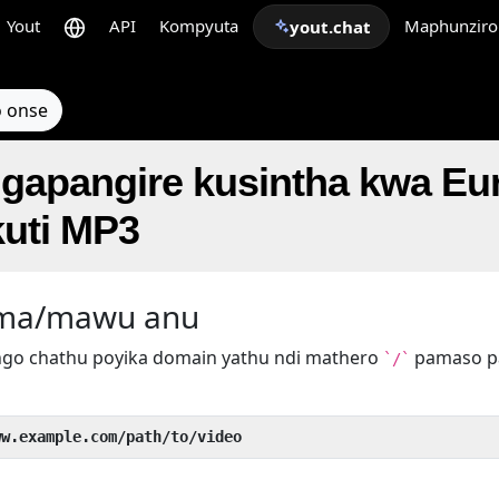
Yout
API
Kompyuta
Maphunziro
yout.chat
 onse
pangire kusintha kwa Eur
uti MP3
ema/mawu anu
go chathu poyika domain yathu ndi mathero
pamaso 
`/`
ww.example.com/path/to/video