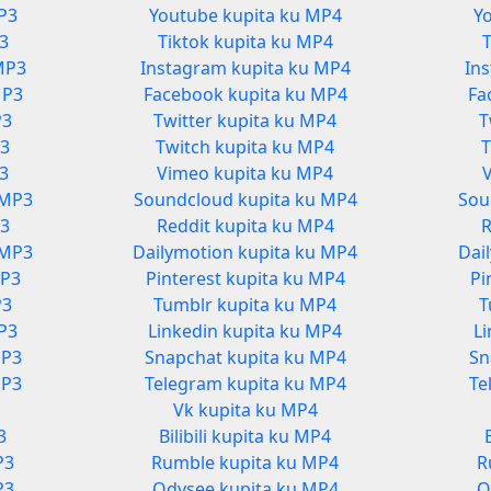
P3
Youtube kupita ku MP4
Y
3
Tiktok kupita ku MP4
MP3
Instagram kupita ku MP4
In
MP3
Facebook kupita ku MP4
Fa
P3
Twitter kupita ku MP4
T
P3
Twitch kupita ku MP4
T
P3
Vimeo kupita ku MP4
 MP3
Soundcloud kupita ku MP4
Sou
P3
Reddit kupita ku MP4
R
 MP3
Dailymotion kupita ku MP4
Dai
MP3
Pinterest kupita ku MP4
Pi
P3
Tumblr kupita ku MP4
T
MP3
Linkedin kupita ku MP4
Li
MP3
Snapchat kupita ku MP4
Sn
MP3
Telegram kupita ku MP4
Te
Vk kupita ku MP4
3
Bilibili kupita ku MP4
P3
Rumble kupita ku MP4
R
P3
Odysee kupita ku MP4
O