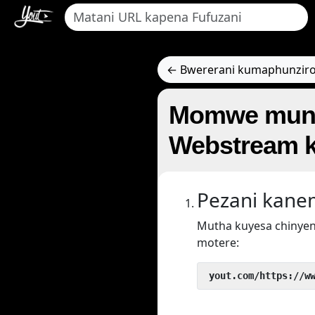
← Bwererani kumaphunziro
Momwe munga
Webstream k
Pezani kan
Mutha kuyesa chinyen
motere:
 yout.com/https://w