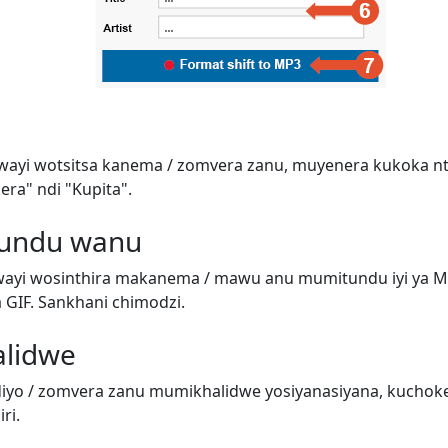
wayi wotsitsa kanema / zomvera zanu, muyenera kukoka n
era" ndi "Kupita".
tundu wanu
ayi wosinthira makanema / mawu anu mumitundu iyi ya M
GIF. Sankhani chimodzi.
alidwe
iyo / zomvera zanu mumikhalidwe yosiyanasiyana, kuchok
ri.