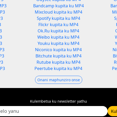
MP3
Bandcamp kupita ku MP4
Ba
MP3
Mixcloud kupita ku MP4
Mi
P3
Spotify kupita ku MP4
S
3
Flickr kupita ku MP4
3
Ok.Ru kupita ku MP4
P3
Weibo kupita ku MP4
3
Youku kupita ku MP4
MP3
Niconico kupita ku MP4
Ni
P3
Bitchute kupita ku MP4
B
P3
Rutube kupita ku MP4
R
MP3
Peertube kupita ku MP4
Pe
Onani maphunziro onse
Kulembetsa ku newsletter yathu
Ku