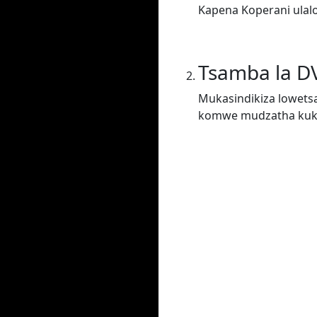
Kapena Koperani ulal
Tsamba la D
Mukasindikiza lowets
komwe mudzatha kukha