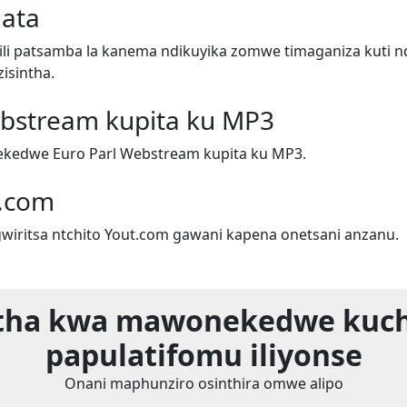
ata
i patsamba la kanema ndikuyika zomwe timaganiza kuti n
isintha.
ebstream kupita ku MP3
kedwe Euro Parl Webstream kupita ku MP3.
.com
iritsa ntchito Yout.com gawani kapena onetsani anzanu.
tha kwa mawonekedwe kuc
papulatifomu iliyonse
Onani maphunziro osinthira omwe alipo