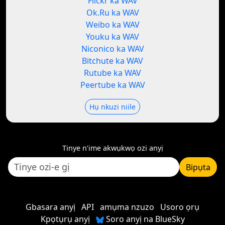
Flickr ka WAV
Ok.Ru ka WAV
Weibo ka WAV
Youku ka WAV
Niconico ka WAV
Bitchute ka WAV
Rutube ka WAV
Peertube ka WAV
Hụ nkuzi niile
Tinye n'ime akwụkwọ ozi anyị
Bipụta
Gbasara anyị
API
amụma nzuzo
Usoro ọrụ
Kpọtụrụ anyị
Soro anyị na BlueSky