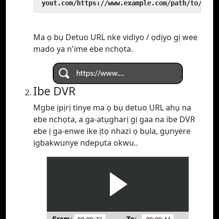
 yout.com/https://www.example.com/path/to/vide
Ma ọ bụ Detuo URL nke vidiyo / ọdịyo gị wee
mado ya n'ime ebe nchọta.
Ibe DVR
Mgbe ịpịrị tinye ma ọ bụ detuo URL ahụ na
ebe nchọta, a ga-atụgharị gị gaa na ibe DVR
ebe ị ga-enwe ike ịtọ nhazi ọ bụla, gụnyere
ịgbakwunye ndepụta okwu..