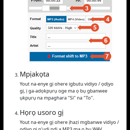
Mpịakọta
Yout na-enye gị ohere igbutu vidiyo / ọdịyo
gị, ị ga-adọkpụrụ oge ma ọ bụ gbanwee
ụkpụrụ na mpaghara "Si" na "To".
Họrọ usoro gị
Yout na-enye gị ohere ịhazi mgbanwe vidiyo /
ọdịyo gị n'ụdị ndị a MP3 ma ọ bụ WAV