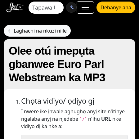
Debanye aha
← Laghachi na nkuzi niile
Olee otú imepụta
gbanwee Euro Parl
Webstream ka MP3
Chọta vidiyo/ ọdịyo gị
Ị nwere ike ịnwale aghụghọ anyị site n'itinye
ngalaba anyị na njedebe
n'ihu
URL
nke
`/`
vidiyo dị ka nke a: