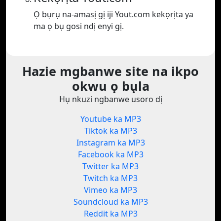
Ọ bụrụ na-amasị gị iji Yout.com kekọrịta ya
ma ọ bụ gosi ndị enyi gị.
Hazie mgbanwe site na ikpo
okwu ọ bụla
Hụ nkuzi ngbanwe usoro dị
Youtube ka MP3
Tiktok ka MP3
Instagram ka MP3
Facebook ka MP3
Twitter ka MP3
Twitch ka MP3
Vimeo ka MP3
Soundcloud ka MP3
Reddit ka MP3