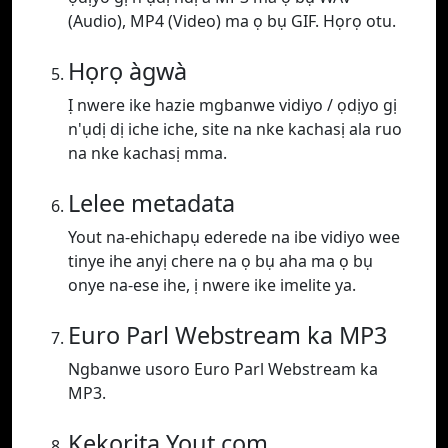
(Audio), MP4 (Video) ma ọ bụ GIF. Họrọ otu.
Họrọ àgwà
Ị nwere ike hazie mgbanwe vidiyo / ọdịyo gị
n'ụdị dị iche iche, site na nke kachasị ala ruo
na nke kachasị mma.
Lelee metadata
Yout na-ehichapụ ederede na ibe vidiyo wee
tinye ihe anyị chere na ọ bụ aha ma ọ bụ
onye na-ese ihe, ị nwere ike imelite ya.
Euro Parl Webstream ka MP3
Ngbanwe usoro Euro Parl Webstream ka
MP3.
Kekọrịta Yout.com