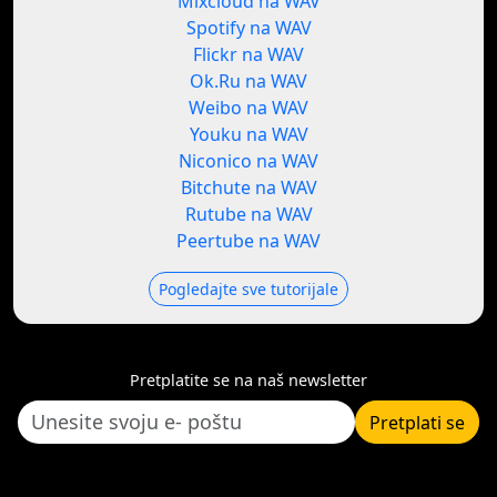
Mixcloud na WAV
Spotify na WAV
Flickr na WAV
Ok.Ru na WAV
Weibo na WAV
Youku na WAV
Niconico na WAV
Bitchute na WAV
Rutube na WAV
Peertube na WAV
Pogledajte sve tutorijale
Pretplatite se na naš newsletter
Pretplati se