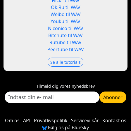
Flickr til WAV
Ok.Ru til WAV
Weibo til WAV
Youku til WAV
Niconico til WAV
Bitchute til WAV
Rutube til WAV
Peertube til WAV
Se alle tutorials
Tilmeld dig vores nyhedsbrev
Abonner
Om os
API
Privatlivspolitik
Servicevilkår
Kontakt os
Følg os på BlueSky