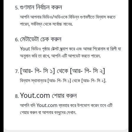
গুণমান নির্বাচন করুন
আপনি আপনার ভিডিও/অডিওকে বিভিন্ন গুণাবলীতে বিন্যাস করতে
পারেন, সর্বনিম্ন থেকে সর্বোচ্চ মানের.
মেটাডেটা চেক করুন
Yout ভিডিও পৃষ্ঠায় টেক্সট স্ক্র্যাপ করে এবং আমরা শিরোনাম বা শিল্পী যা
অনুমান করি তা রাখে, আপনি এটি আপডেট করতে পারেন.
[আর- পি- সি ১] থেকে [আর- পি- সি ২]
বিন্যাস স্থানান্তর [আর- পি- সি ১] থেকে [আর- পি- সি ২].
Yout.com শেয়ার করুন
আপনি যদি Yout.com ব্যবহার করে উপভোগ করেন তবে এটি
শেয়ার করুন বা আপনার বন্ধুদের দেখান.