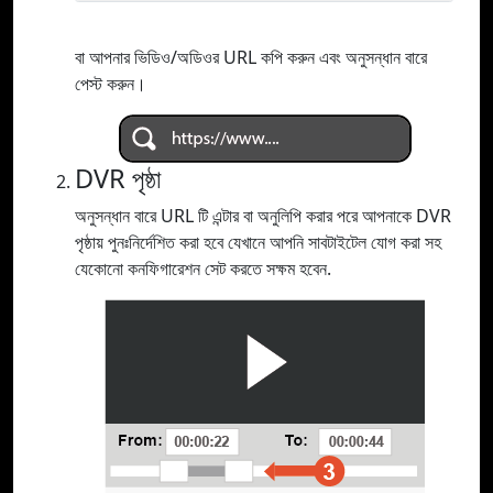
বা আপনার ভিডিও/অডিওর URL কপি করুন এবং অনুসন্ধান বারে
পেস্ট করুন।
DVR পৃষ্ঠা
অনুসন্ধান বারে URL টি এন্টার বা অনুলিপি করার পরে আপনাকে DVR
পৃষ্ঠায় পুনঃনির্দেশিত করা হবে যেখানে আপনি সাবটাইটেল যোগ করা সহ
যেকোনো কনফিগারেশন সেট করতে সক্ষম হবেন.