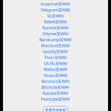
Snapchat至WAV
Telegram至WAV
Vk至WAV
Bilibili至WAV
Rumble至WAV
Odysee至WAV
Bandcamp至WAV
Mixcloud至WAV
Spotify至WAV
Flickr至WAV
Ok.Ru至WAV
Weibo至WAV
Youku至WAV
Niconico至WAV
Bitchute至WAV
Rutube至WAV
Peertube至WAV
查看所有教程