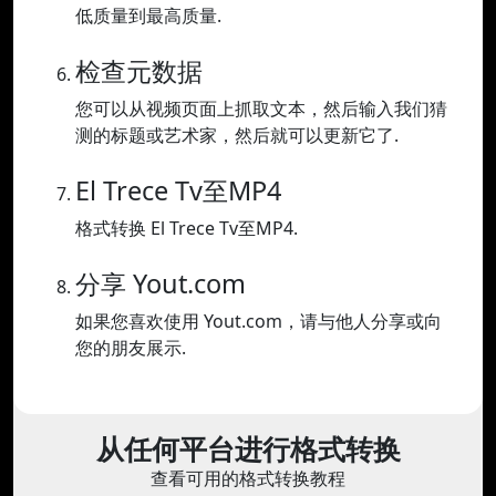
低质量到最高质量.
检查元数据
您可以从视频页面上抓取文本，然后输入我们猜
测的标题或艺术家，然后就可以更新它了.
El Trece Tv至MP4
格式转换 El Trece Tv至MP4.
分享 Yout.com
如果您喜欢使用 Yout.com，请与他人分享或向
您的朋友展示.
从任何平台进行格式转换
查看可用的格式转换教程