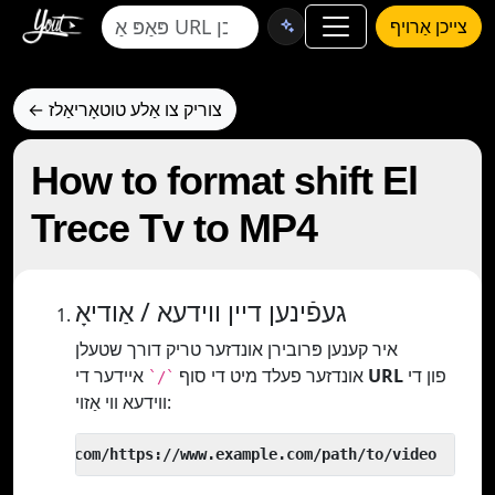
צייכן אַרויף
← צוריק צו אַלע טוטאָריאַלז
How to format shift El
Trece Tv to MP4
געפֿינען דיין ווידעא / אַודיאָ
איר קענען פּרובירן אונדזער טריק דורך שטעלן
פון די
URL
איידער די
אונדזער פעלד מיט די סוף
`/`
ווידעא ווי אַזוי:
 yout.com/https://www.example.com/path/to/video