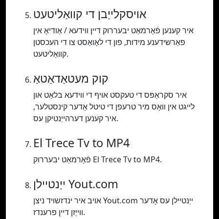
אויסקלייַבן די קוואַליטעט
איר קענען פֿאָרמאַט יבעררוק דיין ווידעא / אַודיאָ אין
פאַרשידענע מידות, פון די לאָואַסט צו די העכסטן
קוואַליטעט.
קוק מעטאַדאַטאַ
איר סקראַפּס די טעקסט אויף די ווידעא בלאַט און
לייגט אין וואָס מיר טרעפן די טיטל אָדער קינסטלער,
איר קענען דערהייַנטיקן עס.
El Trece Tv to MP4
פֿאָרמאַט יבעררוק El Trece Tv to MP4.
ייַנטיילן Yout.com
אויב איר ינדזשויד ניצן Yout.com ייַנטיילן עס אָדער
ווייַזן דיין פרענדז.