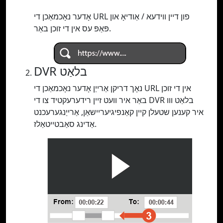
אָדער נאָכמאַכן די URL פון דיין ווידעא / אַודיאָ און
פּאַפּ עס אין די זוכן באַר.
DVR בלאַט
נאָך דריקן אַרייַן אָדער נאָכמאַכן די URL אין די זוכן
באַר איר וועט זיין רידערעקטיד צו די DVR בלאַט ווו
איר קענען שטעלן קיין קאַנפיגיעריישאַן, אַרייַנגערעכנט
אַדינג סאַבטייטאַלז.