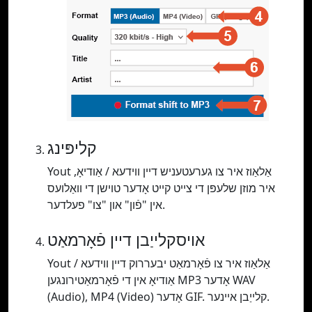
קליפּינג
Yout אַלאַוז איר צו גערעטעניש דיין ווידעא / אַודיאָ,
איר מוזן שלעפּן די צייט קייט אָדער טוישן די וואַלועס
אין "פֿון" און "צו" פעלדער.
אויסקלייַבן דיין פֿאָרמאַט
Yout אַלאַוז איר צו פֿאָרמאַט יבעררוק דיין ווידעא /
אַודיאָ אין די פֿאָרמאַטירונגען MP3 אָדער WAV
(Audio), MP4 (Video) אָדער GIF. קלייַבן איינער.