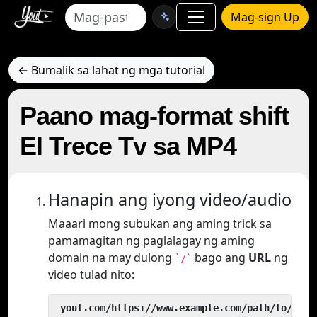
Mag-sign Up
← Bumalik sa lahat ng mga tutorial
Paano mag-format shift
El Trece Tv sa MP4
Hanapin ang iyong video/audio
Maaari mong subukan ang aming trick sa
pamamagitan ng paglalagay ng aming
domain na may dulong
bago ang
URL
ng
`/`
video tulad nito:
 yout.com/https://www.example.com/path/to/vide