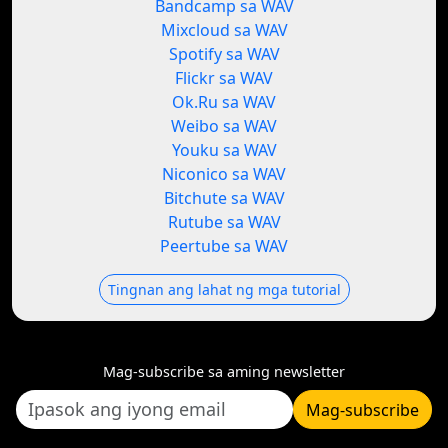
Bandcamp sa WAV
Mixcloud sa WAV
Spotify sa WAV
Flickr sa WAV
Ok.Ru sa WAV
Weibo sa WAV
Youku sa WAV
Niconico sa WAV
Bitchute sa WAV
Rutube sa WAV
Peertube sa WAV
Tingnan ang lahat ng mga tutorial
Mag-subscribe sa aming newsletter
Mag-subscribe