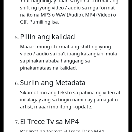
Yout nagbibigay-daan sa iyo na i-format ang
shift ng iyong video / audio sa mga format
na ito na MP3 o WAV (Audio), MP4 (Video) o
GIF. Pumili ng isa.
Piliin ang kalidad
Maaari mong i-format ang shift ng iyong
video / audio sa iba't ibang katangian, mula
sa pinakamababa hanggang sa
pinakamataas na kalidad.
Suriin ang Metadata
Sikamot mo ang teksto sa pahina ng video at
inilalagay ang sa tingin namin ay pamagat o
artist, maaari mo itong i-update.
El Trece Tv sa MP4
Paglipat ng format El Trece Tv sa MP4.