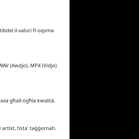
tibdel il-valuri fl-oqsma
 WAV (Awdjo), MP4 (Vidjo)
baxxa għall-ogħla kwalità.
 artist, tista' taġġornah.