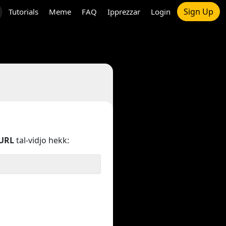
Sign Up
Tutorials
Meme
FAQ
Ipprezzar
Login
URL
tal-vidjo hekk: