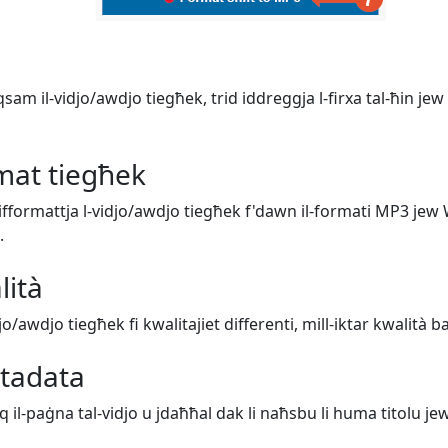
sam il-vidjo/awdjo tiegħek, trid iddreggja l-firxa tal-ħin jew 
rmat tiegħek
 tifformattja l-vidjo/awdjo tiegħek f'dawn il-formati MP3 jew
.
lità
djo/awdjo tiegħek fi kwalitajiet differenti, mill-iktar kwalità 
etadata
uq il-paġna tal-vidjo u jdaħħal dak li naħsbu li huma titolu jew