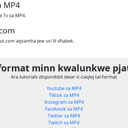
sa MP4
ce Tv sa MP4.
.com
out.com aqsamha jew uri lil sħabek.
l-format minn kwalunkwe pj
Ara tutorials disponibbli dwar iċ-ċaqliq tal-format
Youtube sa MP4
Tiktok sa MP4
Instagram sa MP4
Facebook sa MP4
Twitter sa MP4
Twitch sa MP4