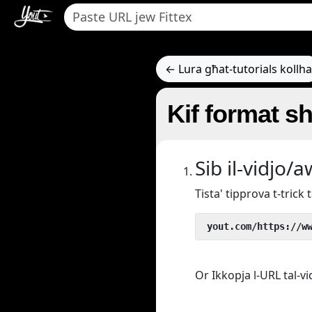
← Lura għat-tutorials kollha
Kif format sh
Sib il-vidjo/
Tista' tipprova t-tric
 yout.com/https://w
Or Ikkopja l-URL tal-vi