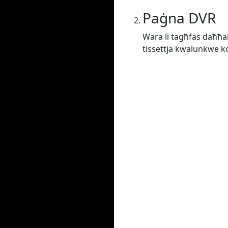
Paġna DVR
Wara li tagħfas daħħal j
tissettja kwalunkwe kon