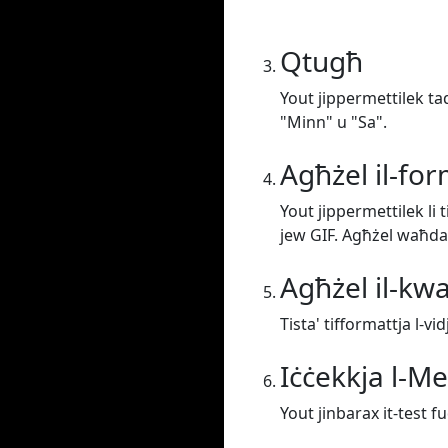
Qtugħ
Yout jippermettilek taq
"Minn" u "Sa".
Agħżel il-fo
Yout jippermettilek li
jew GIF. Agħżel waħda
Agħżel il-kwa
Tista' tifformattja l-vi
Iċċekkja l-M
Yout jinbarax it-test f