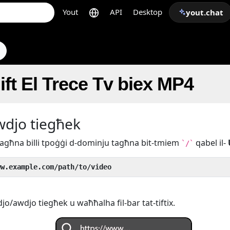
Yout
API
Desktop
yout.chat
ift El Trece Tv biex MP4
awdjo tiegħek
k tagħna billi tpoġġi d-dominju tagħna bit-tmiem
qabel il-
`/`
ww.example.com/path/to/video
djo/awdjo tiegħek u waħħalha fil-bar tat-tiftix.