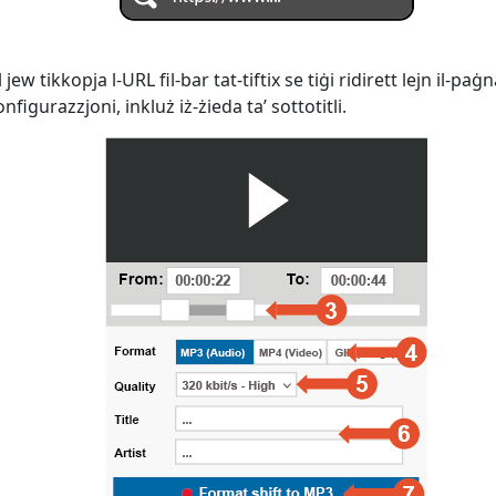
ew tikkopja l-URL fil-bar tat-tiftix se tiġi ridirett lejn il-paġ
figurazzjoni, inkluż iż-żieda ta’ sottotitli.