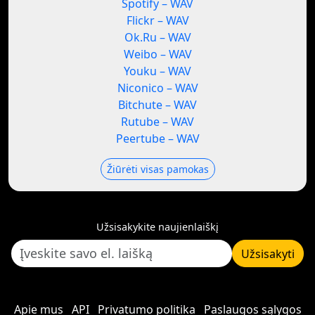
Spotify – WAV
Flickr – WAV
Ok.Ru – WAV
Weibo – WAV
Youku – WAV
Niconico – WAV
Bitchute – WAV
Rutube – WAV
Peertube – WAV
Žiūrėti visas pamokas
Užsisakykite naujienlaiškį
Užsisakyti
Apie mus
API
Privatumo politika
Paslaugos sąlygos