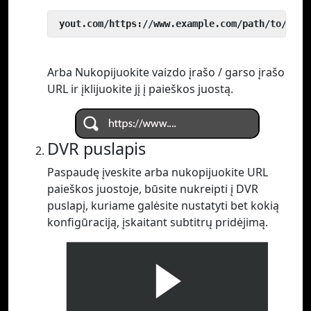
 yout.com/https://www.example.com/path/to/vide
Arba Nukopijuokite vaizdo įrašo / garso įrašo
URL ir įklijuokite jį į paieškos juostą.
DVR puslapis
Paspaudę įveskite arba nukopijuokite URL
paieškos juostoje, būsite nukreipti į DVR
puslapį, kuriame galėsite nustatyti bet kokią
konfigūraciją, įskaitant subtitrų pridėjimą.