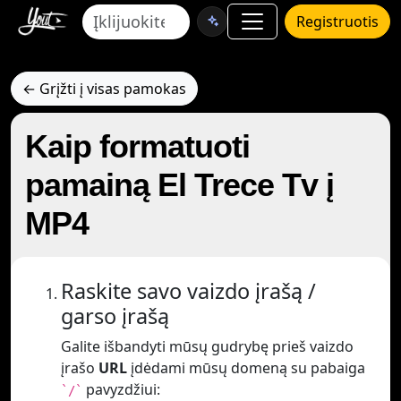
Registruotis
← Grįžti į visas pamokas
Kaip formatuoti
pamainą El Trece Tv į
MP4
Raskite savo vaizdo įrašą /
garso įrašą
Galite išbandyti mūsų gudrybę prieš vaizdo
įrašo
URL
įdėdami mūsų domeną su pabaiga
pavyzdžiui:
`/`