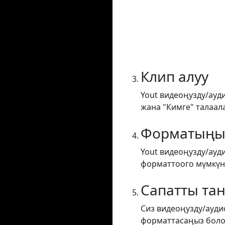
Клип алуу
Yout видеоңузду/ауд
жана "Кимге" талаал
Форматыңы
Yout видеоңузду/ауд
форматтоого мүмкүнд
Сапатты та
Сиз видеоңузду/ауди
форматтасаңыз боло