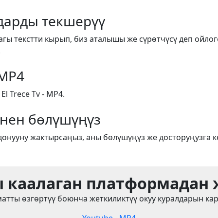
арды текшерүү
агы текстти кырып, биз аталышы же сүрөтчүсү деп ойлог
.
 MP4
 Trece Tv - MP4.
енен бөлүшүңүз
донууну жактырсаңыз, аны бөлүшүңүз же досторуңузга к
 каалаган платформадан
атты өзгөртүү боюнча жеткиликтүү окуу куралдарын ка