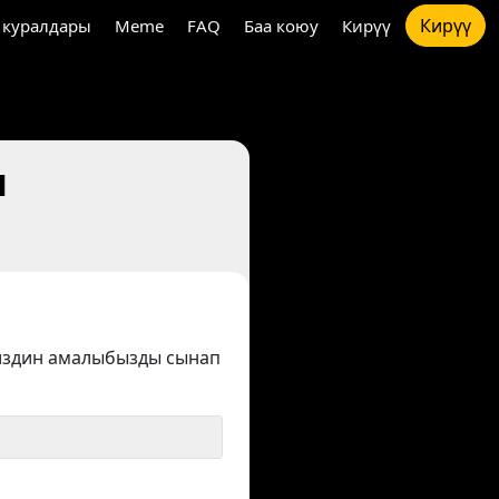
Кирүү
 куралдары
Meme
FAQ
Баа коюу
Кирүү
п
издин амалыбызды сынап