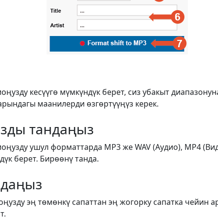
иоңузду кесүүгө мүмкүндүк берет, сиз убакыт диапазону
арындагы маанилерди өзгөртүүңүз керек.
зды тандаңыз
иоңузду ушул форматтарда MP3 же WAV (Аудио), MP4 (Ви
үк берет. Бирөөнү танда.
ндаңыз
оңузду эң төмөнкү сапаттан эң жогорку сапатка чейин а
т.