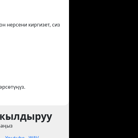
он нерсени киргизет, сиз
өрсөтүңүз.
 жылдыруу
раңыз