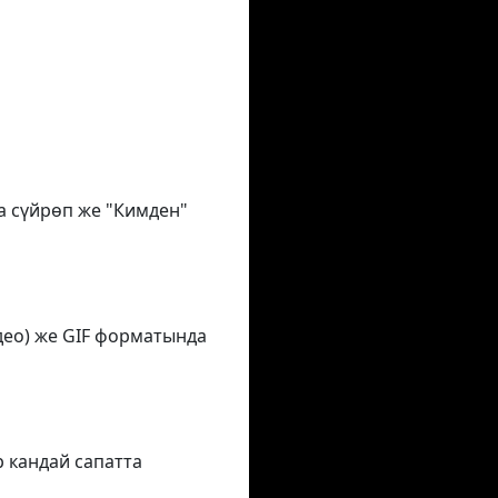
на сүйрөп же "Кимден"
део) же GIF форматында
р кандай сапатта