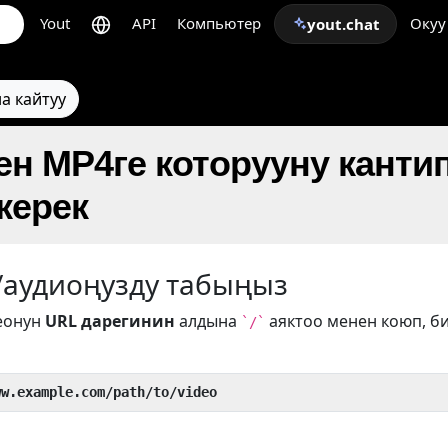
Yout
API
Компьютер
Окуу
yout.chat
а кайтуу
ден MP4ге которууну канти
керек
/аудиоңузду табыңыз
еонун
URL дарегинин
алдына
аяктоо менен коюп, б
`/`
ww.example.com/path/to/video