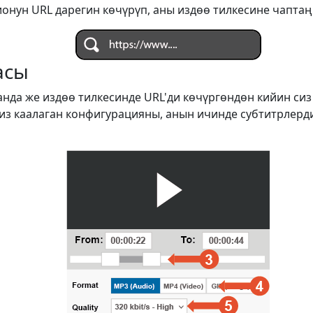
онун URL дарегин көчүрүп, аны издөө тилкесине чаптаң
асы
анда же издөө тилкесинде URL'ди көчүргөндөн кийин си
сиз каалаган конфигурацияны, анын ичинде субтитрлерд