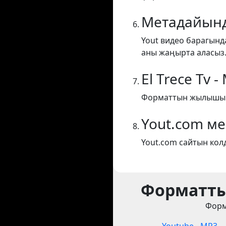
Метадайынд
Yout видео барагынд
аны жаңырта аласыз
El Trece Tv -
Форматтын жылышы El
Yout.com м
Yout.com сайтын кол
Форматты
Форм