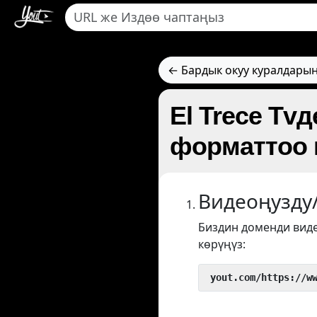
← Бардык окуу куралдарын
El Trece Tv
форматтоо 
Видеоңузду
Биздин доменди вид
көрүңүз:
 yout.com/https://w