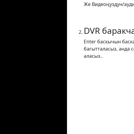
Же Видеоңуздун/ауди
DVR баракч
Enter баскычын баск
багытталасыз, анда 
аласыз..