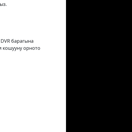
ыз.
з DVR барагына
и кошууну орното