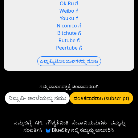
Ok.Ru ಗೆ
Weibo ಗೆ
Youku ಗೆ
Niconico ಗೆ
Bitchute ಗೆ
Rutube ಗೆ
Peertube ಗೆ
ಎಲ್ಲಾ ಟ್ಯುಟೋರಿಯಲ್‌ಗಳನ್ನು ನೋಡಿ
ನಮ್ಮ ವಾರ್ತಾಪತ್ರಕ್ಕೆ ಚಂದಾದಾರರಾಗಿ
ವಂತಿಕೆದಾರರಾಗಿ (subscript)
ನಮ್ಮ ಬಗ್ಗೆ
API
ಗೌಪ್ಯತೆ ನೀತಿ
ಸೇವಾ ನಿಯಮಗಳು
ನಮ್ಮನ್ನು
ಸಂಪರ್ಕಿಸಿ
BlueSky ನಲ್ಲಿ ನಮ್ಮನ್ನು ಅನುಸರಿಸಿ