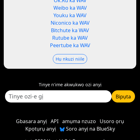
Ok.Ru ka WAV
Weibo ka WAV
Youku ka WAV
Niconico ka WAV
Bitchute ka WAV
Rutube ka WAV
Peertube ka WAV
Hụ nkuzi niile
Tinye n'ime akwụkwọ ozi anyị
Bipụta
Gbasara anyị
API
amụma nzuzo
Usoro ọrụ
Kpọtụrụ anyị
Soro anyị na BlueSky