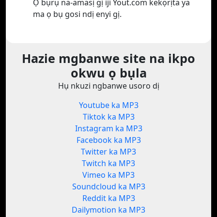
Ọ bụrụ na-amasị gị iji Yout.com kekọrịta ya
ma ọ bụ gosi ndị enyi gị.
Hazie mgbanwe site na ikpo
okwu ọ bụla
Hụ nkuzi ngbanwe usoro dị
Youtube ka MP3
Tiktok ka MP3
Instagram ka MP3
Facebook ka MP3
Twitter ka MP3
Twitch ka MP3
Vimeo ka MP3
Soundcloud ka MP3
Reddit ka MP3
Dailymotion ka MP3