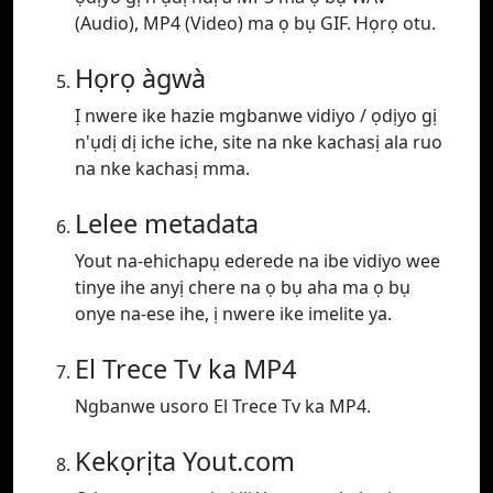
(Audio), MP4 (Video) ma ọ bụ GIF. Họrọ otu.
Họrọ àgwà
Ị nwere ike hazie mgbanwe vidiyo / ọdịyo gị
n'ụdị dị iche iche, site na nke kachasị ala ruo
na nke kachasị mma.
Lelee metadata
Yout na-ehichapụ ederede na ibe vidiyo wee
tinye ihe anyị chere na ọ bụ aha ma ọ bụ
onye na-ese ihe, ị nwere ike imelite ya.
El Trece Tv ka MP4
Ngbanwe usoro El Trece Tv ka MP4.
Kekọrịta Yout.com