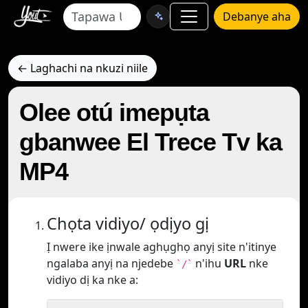
Debanye aha
← Laghachi na nkuzi niile
Olee otú imepụta
gbanwee El Trece Tv ka
MP4
Chọta vidiyo/ ọdịyo gị
Ị nwere ike ịnwale aghụghọ anyị site n'itinye
ngalaba anyị na njedebe
n'ihu
URL
nke
`/`
vidiyo dị ka nke a: