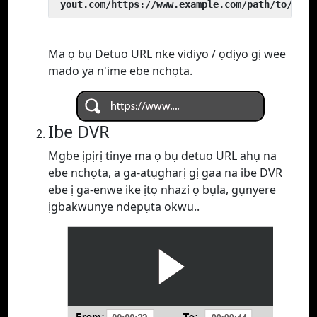
 yout.com/https://www.example.com/path/to/vide
Ma ọ bụ Detuo URL nke vidiyo / ọdịyo gị wee
mado ya n'ime ebe nchọta.
Ibe DVR
Mgbe ịpịrị tinye ma ọ bụ detuo URL ahụ na
ebe nchọta, a ga-atụgharị gị gaa na ibe DVR
ebe ị ga-enwe ike ịtọ nhazi ọ bụla, gụnyere
ịgbakwunye ndepụta okwu..