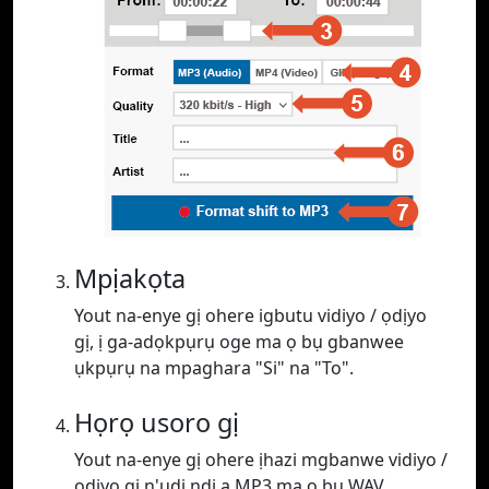
Mpịakọta
Yout na-enye gị ohere igbutu vidiyo / ọdịyo
gị, ị ga-adọkpụrụ oge ma ọ bụ gbanwee
ụkpụrụ na mpaghara "Si" na "To".
Họrọ usoro gị
Yout na-enye gị ohere ịhazi mgbanwe vidiyo /
ọdịyo gị n'ụdị ndị a MP3 ma ọ bụ WAV