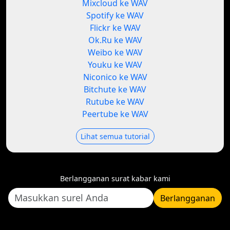
Mixcloud ke WAV
Spotify ke WAV
Flickr ke WAV
Ok.Ru ke WAV
Weibo ke WAV
Youku ke WAV
Niconico ke WAV
Bitchute ke WAV
Rutube ke WAV
Peertube ke WAV
Lihat semua tutorial
Berlangganan surat kabar kami
Berlangganan